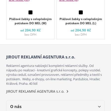
Plážové žabky s celoplošným
Plážové žabky s celoplošným
potiskem DO MEL (M)
potiskem DO MEL (L)
204,90 Kč
204,90 Kč
od
od
bez DPH
bez DPH
JIROUT REKLAMNÍ AGENTURA s.r.o.
Reklamní agentura nabízející kompletní reklamní služby. Od
nápadu po realizaci - kreativní grafické koncepty, polepy vozidel,
výroba cedulí, označení provozoven, reklamní předměty a textil s
potiskem. Weby, e-shopy, on-line marketing. Pardubice, Hradec
Králové, Praha. 40 lidí
JIROUT REKLAMNÍ AGENTURA s.r.o.
O nás