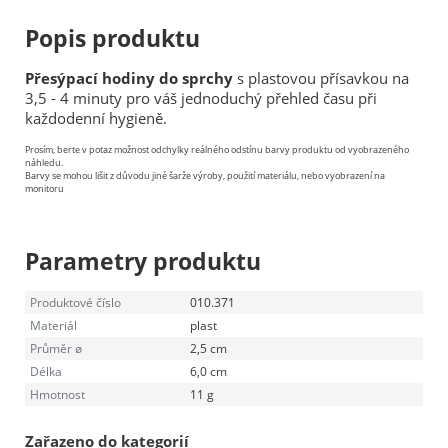
Popis produktu
Přesýpací hodiny do sprchy
s plastovou přísavkou na
3,5 - 4 minuty pro váš jednoduchý přehled času při
každodenní hygieně.
Prosím, berte v potaz možnost odchylky reálného odstínu barvy produktu od vyobrazeného
náhledu.
Barvy se mohou lišit z důvodu jiné šarže výroby, použití materiálu, nebo vyobrazení na
monitoru
Parametry produktu
Produktové číslo
010.371
Materiál
plast
Průměr ø
2,5 cm
Délka
6,0 cm
Hmotnost
11 g
Zařazeno do kategorií