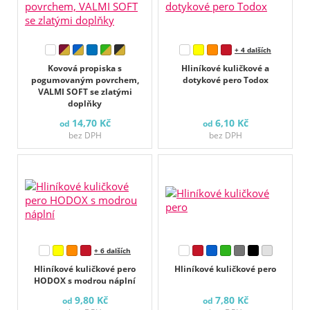
+ 4 dalších
Kovová propiska s
Hliníkové kuličkové a
pogumovaným povrchem,
dotykové pero Todox
VALMI SOFT se zlatými
doplňky
14,70 Kč
6,10 Kč
od
od
bez DPH
bez DPH
+ 6 dalších
Hliníkové kuličkové pero
Hliníkové kuličkové pero
HODOX s modrou náplní
9,80 Kč
7,80 Kč
od
od