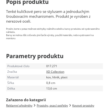
Popis produktu
Tenké kuličkové pero se stylusem a jednoduchým
šroubovacím mechanismem. Produkt je vyroben z
nerezové oceli.
Prosím, berte v potaz možnost odchylky reálného odstínu barvy produktu od vyobrazeného
náhledu.
Barvy se mohou lišit z důvodu jiné šarže výroby, použití materiálu, nebo vyobrazení na
monitoru
Parametry produktu
Produktové číslo
017.271
Značka
XD Collection
Materiál
kov, hliník, plast
Šířka
0,8 cm
Délka
13,6 cm
Zařazeno do kategorií
Reklamní předměty
Propisky, psací potřeby
Kovové propisky