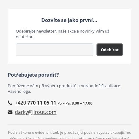
Dozvíte se jako první...
Odebírejte newsletter, naše akce a novinky Vám už
neutečou.
Odebírat
Potřebujete poradit?
Pomůžeme Vám při výběru produktů a nejvhodnější aplikace
Vašeho loga.
+420
770 11 05 11
Po – Pá:
8:00 – 17:00
darky@jirout.com
Podle zákona o evidenci tržeb je prodávající povinen vystavit kupujícímu
účtenku. Zároveň je povinen zaevidovat přijatou tržbu u správce daně