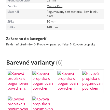
Produktové číslo
031.481
Značka
Master Pen
Materiál
Pogumovaný soft materiál, kov, hliník,
plast
Šířka
10 mm
Délka
140 mm
Zařazeno do kategorií
Reklamní předměty
Propisky, psací potřeby
Kovové propisky
Barevné varianty
(6)