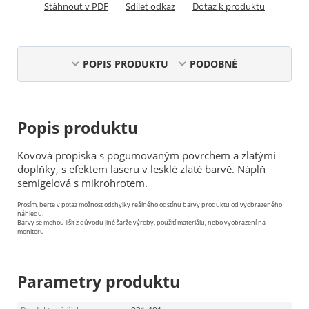
Stáhnout v PDF
Sdílet odkaz
Dotaz k produktu
POPIS PRODUKTU
PODOBNÉ
Popis produktu
Kovová propiska s pogumovaným povrchem a zlatými
doplňky, s efektem laseru v lesklé zlaté barvě. Náplň
semigelová s mikrohrotem.
Prosím, berte v potaz možnost odchylky reálného odstínu barvy produktu od vyobrazeného
náhledu.
Barvy se mohou lišit z důvodu jiné šarže výroby, použití materiálu, nebo vyobrazení na
monitoru
Parametry produktu