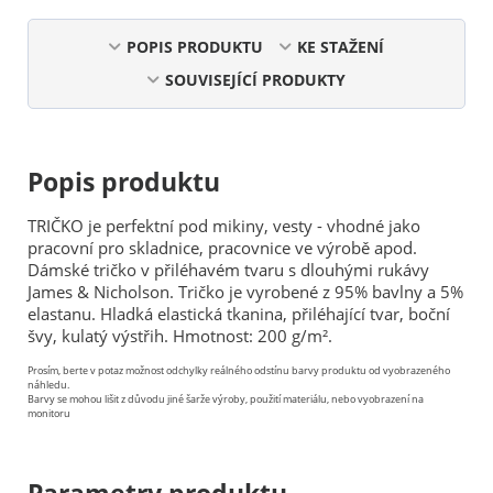
POPIS PRODUKTU
KE STAŽENÍ
SOUVISEJÍCÍ PRODUKTY
Popis produktu
TRIČKO je perfektní pod mikiny, vesty - vhodné jako
pracovní pro skladnice, pracovnice ve výrobě apod.
Dámské tričko v přiléhavém tvaru s dlouhými rukávy
James & Nicholson. Tričko je vyrobené z 95% bavlny a 5%
elastanu. Hladká elastická tkanina, přiléhající tvar, boční
švy, kulatý výstřih. Hmotnost: 200 g/m².
Prosím, berte v potaz možnost odchylky reálného odstínu barvy produktu od vyobrazeného
náhledu.
Barvy se mohou lišit z důvodu jiné šarže výroby, použití materiálu, nebo vyobrazení na
monitoru
Parametry produktu