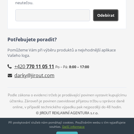
neutečou.
Odebírat
Potřebujete poradit?
Pomůžeme Vám při výběru produktů a nejvhodnější aplikace
Vašeho loga.
+420
770 11 05 11
Po – Pá:
8:00 – 17:00
darky@jirout.com
Podle zákona o evidenci tržeb je prodávající povinen vystavit kupujícímu
účtenku. Zároveň je povinen zaevidovat přijatou tržbu u správce daně
online, v případě technického výpadku pak nejpozději do 48 hodin.
© JIROUT REKLAMNÍ AGENTURA s.r.o.
Při poskytování služeb nám pomáhají cookies. Používáním webu s tím vyjadřujete
souhlas.
Další informace