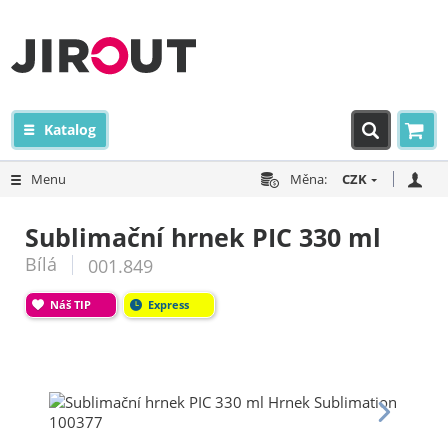
Katalog
Menu
Měna:
CZK
Sublimační hrnek PIC 330 ml
Bílá
001.849
Náš TIP
Express