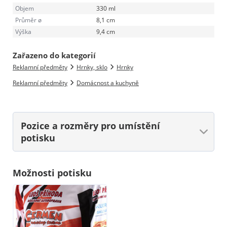
Objem
330 ml
Průměr ø
8,1 cm
Výška
9,4 cm
Zařazeno do kategorií
Reklamní předměty
Hrnky, sklo
Hrnky
Reklamní předměty
Domácnost a kuchyně
Pozice a rozměry
pro umístění
potisku
Možnosti potisku