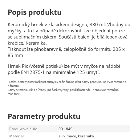
Popis produktu
Keramický hrnek v klasickém designu, 330 ml. Vhodný do
myčky, a to i v případě dekorování. Lze objednat pouze
se sublimačním tiskem. Součástí balení je bílá lepenková
krabice. Keramika.
Tisknout lze plnobarevně, celoplošně do formátu 205 x
85 mm
Hrnek Pic (včetně potisku) lze mýt v myčce na nádobí
podle EN12875-1 na minimálně 125 umytí.
Prosím, berte v potaz možnost odchylky reálného odstínu barvy produktu od vyobrazeného
náhledu.
Barvy se mohou lišit z důvodu jiné šarže výroby, použití materiálu, nebo vyobrazení na
monitoru
Parametry produktu
Produktové číslo
001.849
Materiál
sublimace, keramika