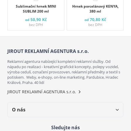
Sublimační hrnek MINI
Hrnek porcelánový KENYA,
SUBLIM 200 ml
380 ml
50,90 Kč
70,80 Kč
od
od
bez DPH
bez DPH
JIROUT REKLAMNÍ AGENTURA s.r.o.
Reklamní agentura nabízející kompletní reklamní služby. Od
nápadu po realizaci - kreativní grafické koncepty, polepy vozidel,
výroba cedulí, označení provozoven, reklamní předměty a textil s
potiskem. Weby, e-shopy, on-line marketing. Pardubice, Hradec
Králové, Praha. 40 lidí
JIROUT REKLAMNÍ AGENTURA s.r.o.
O nás
Sledujte nás