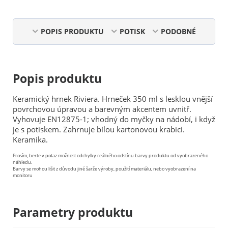
POPIS PRODUKTU
POTISK
PODOBNÉ
Popis produktu
Keramický hrnek Riviera. Hrneček 350 ml s lesklou vnější
povrchovou úpravou a barevným akcentem uvnitř.
Vyhovuje EN12875-1; vhodný do myčky na nádobí, i když
je s potiskem. Zahrnuje bílou kartonovou krabici.
Keramika.
Prosím, berte v potaz možnost odchylky reálného odstínu barvy produktu od vyobrazeného
náhledu.
Barvy se mohou lišit z důvodu jiné šarže výroby, použití materiálu, nebo vyobrazení na
monitoru
Parametry produktu