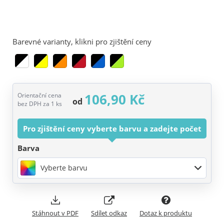
Barevné varianty, klikni pro zjištění ceny
106,90 Kč
Orientační cena
od
bez DPH za 1 ks
Pro zjištění ceny vyberte barvu a zadejte počet
Barva
Vyberte barvu
Stáhnout v PDF
Sdílet odkaz
Dotaz k produktu