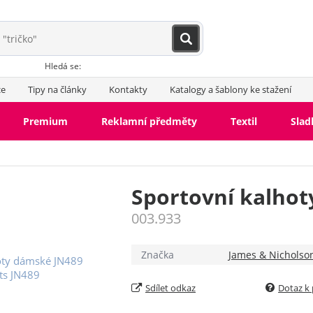
Hledá se:
ce
Tipy na články
Kontakty
Katalogy a šablony ke stažení
Premium
Reklamní předměty
Textil
Slad
Sportovní kalho
003.933
Značka
James & Nicholso
Sdílet odkaz
Dotaz k