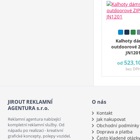
Kalhoty d
outdoorové 
JN120
523,1
od
bez DP
JIROUT REKLAMNÍ
O nás
AGENTURA s.r.o.
Kontakt
Reklamní agentura nabízející
Jak nakupovat
kompletní reklamní služby. Od
Obchodní podmínky
nápadu po realizaci - kreativní
Doprava a platba
grafické koncepty, polepy vozidel,
Často kladené otázk