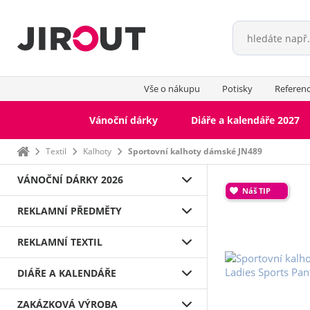
Vše o nákupu
Potisky
Referen
Vánoční dárky
Diáře a kalendáře 2027
Domů
Textil
Kalhoty
Sportovní kalhoty dámské JN489
VÁNOČNÍ DÁRKY 2026
Náš TIP
REKLAMNÍ PŘEDMĚTY
REKLAMNÍ TEXTIL
DIÁŘE A KALENDÁŘE
ZAKÁZKOVÁ VÝROBA