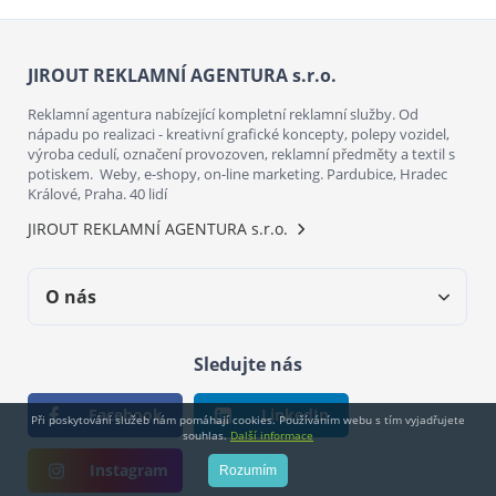
JIROUT REKLAMNÍ AGENTURA s.r.o.
Reklamní agentura nabízející kompletní reklamní služby. Od
nápadu po realizaci - kreativní grafické koncepty, polepy vozidel,
výroba cedulí, označení provozoven, reklamní předměty a textil s
potiskem. Weby, e-shopy, on-line marketing. Pardubice, Hradec
Králové, Praha. 40 lidí
JIROUT REKLAMNÍ AGENTURA s.r.o.
O nás
Sledujte nás
Facebook
LinkedIn
Při poskytování služeb nám pomáhají cookies. Používáním webu s tím vyjadřujete
souhlas.
Další informace
Instagram
Rozumím