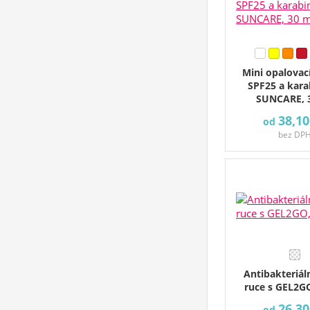
Mini opalovac
SPF25 a kar
SUNCARE, 
38,10
od
bez DP
Antibakteriáln
ruce s GEL2GO
26,30
od