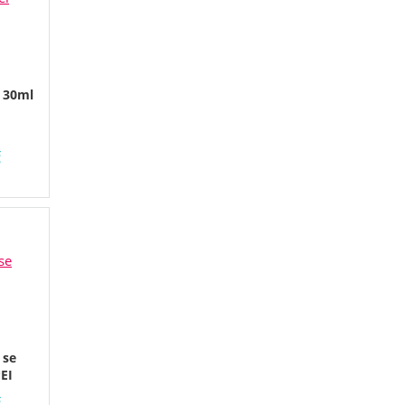
l 30ml
č
 se
EI
č