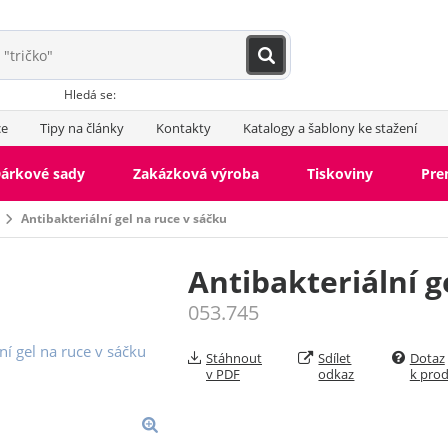
Hledá se:
ce
Tipy na články
Kontakty
Katalogy a šablony ke stažení
árkové sady
Zakázková výroba
Tiskoviny
Pr
Antibakteriální gel na ruce v sáčku
Antibakteriální g
053.745
Stáhnout
Sdílet
Dotaz
v PDF
odkaz
k pro