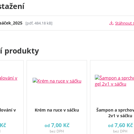
stažení
sáček_2025
[pdf, 484.18 kB]
Stáhnout 
cí produkty
lování v
Krém na ruce v sáčku
Šampon a sprchov
2v1 v sáčku
 Kč
7,00 Kč
7,60 Kč
od
od
H
bez DPH
bez DPH