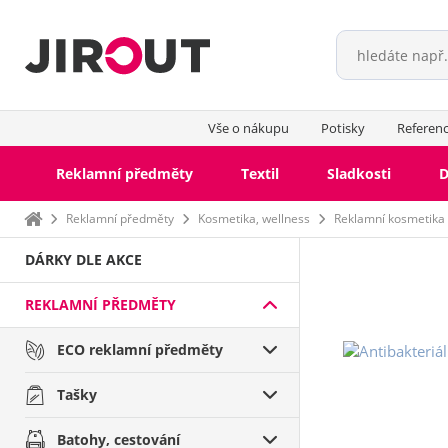
Vše o nákupu
Potisky
Referen
Reklamní předměty
Textil
Sladkosti
D
Domů
Reklamní předměty
Kosmetika, wellness
Reklamní kosmetika
DÁRKY DLE AKCE
REKLAMNÍ PŘEDMĚTY
ECO reklamní předměty
Tašky
Batohy, cestování