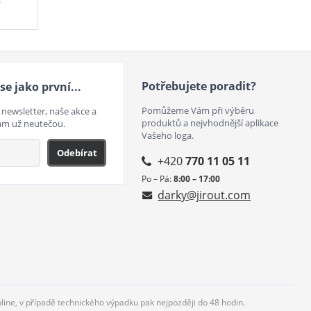
Potřebujete poradit?
se jako první...
Pomůžeme Vám při výběru
 newsletter, naše akce a
produktů a nejvhodnější aplikace
ám už neutečou.
Vašeho loga.
Odebírat
+420
770 11 05 11
Po – Pá:
8:00 – 17:00
darky@jirout.com
nline, v případě technického výpadku pak nejpozději do 48 hodin.