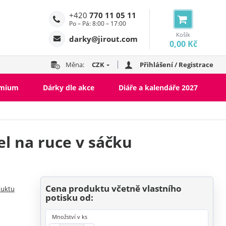
+420
770 11 05 11
Po – Pá: 8:00 – 17:00
Košík
darky@jirout.com
0,00 Kč
Měna:
CZK
Přihlášení / Registrace
emium
Dárky dle akce
Diáře a kalendáře 2027
el na ruce v sáčku
Cena produktu včetně vlastního
duktu
potisku od:
Množství v ks