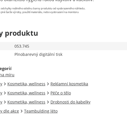
st odchylky reálného odstínu barvy produktu od vyobrazeného náhledu.
 jiné šarže výroby, použití materiálu, nebo vyobrazení na monitoru
y produktu
053.745
Plnobarevný digitální tisk
egorií
 na míru
ty
Kosmetika, wellness
Reklamní kosmetika
ty
Kosmetika, wellness
Péče o tělo
ty
Kosmetika, wellness
Drobnosti do kabelky
y dle akce
Teambulding léto