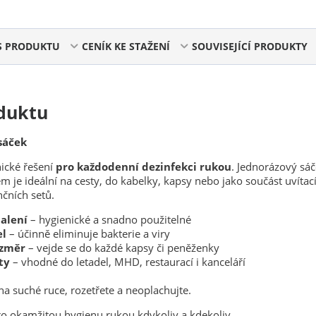
S PRODUKTU
CENÍK KE STAŽENÍ
SOUVISEJÍCÍ PRODUKTY
duktu
sáček
nické řešení
pro každodenní dezinfekci rukou
. Jednorázový sáč
m je ideální na cesty, do kabelky, kapsy nebo jako součást uvítac
nčních setů.
balení
– hygienické a snadno použitelné
el
– účinně eliminuje bakterie a viry
ozměr
– vejde se do každé kapsy či peněženky
ty
– vhodné do letadel, MHD, restaurací i kanceláří
a suché ruce, rozetřete a neoplachujte.
pro okamžitou hygienu rukou kdykoliv a kdekoliv.