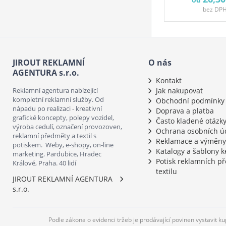
bez DP
JIROUT REKLAMNÍ
O nás
AGENTURA s.r.o.
Kontakt
Reklamní agentura nabízející
Jak nakupovat
kompletní reklamní služby. Od
Obchodní podmínky
nápadu po realizaci - kreativní
Doprava a platba
grafické koncepty, polepy vozidel,
Často kladené otázk
výroba cedulí, označení provozoven,
Ochrana osobních ú
reklamní předměty a textil s
Reklamace a výměny
potiskem. Weby, e-shopy, on-line
Katalogy a šablony k
marketing. Pardubice, Hradec
Potisk reklamních p
Králové, Praha. 40 lidí
textilu
JIROUT REKLAMNÍ AGENTURA
s.r.o.
Podle zákona o evidenci tržeb je prodávající povinen vystavit k