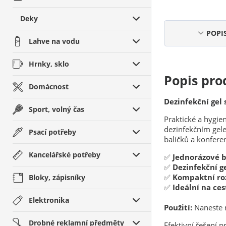
Deky
POPI
Lahve na vodu
Hrnky, sklo
Popis pro
Domácnost
Dezinfekční gel 
Sport, volný čas
Praktické a hygie
dezinfekčním gele
Psací potřeby
balíčků a konfere
Kancelářské potřeby
✅
Jednorázové 
✅
Dezinfekční g
✅
Kompaktní r
Bloky, zápisníky
✅
Ideální na ces
Elektronika
Použití:
Naneste n
Drobné reklamní předměty
Efektivní řešení 