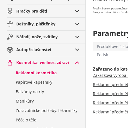
Prosím, berte v potaz možno
Hračky pro děti
Barvy se mohou lišit z důvodu
Deštníky, pláštěnky
Parametr
Nářadí, nože, svítilny
Produktové číslo
Autopříslušenství
Potisk
Kosmetika, wellnes, zdraví
Zařazeno do kat
Reklamní kosmetika
Zakázková výroba
Papírové kapesníky
Reklamní předmě
Balzámy na rty
Reklamní předmě
Manikůry
Reklamní předmě
Zdravotnické potřeby, lékárničky
Reklamní předmět
Péče o tělo