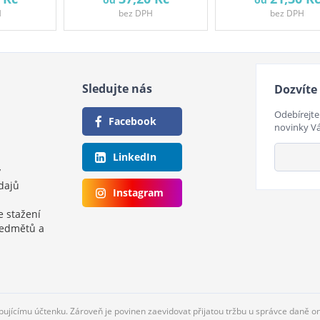
H
bez DPH
bez DPH
Sledujte nás
Dozvíte 
Odebírejte
Facebook
novinky V
LinkedIn
y
dajů
Instagram
e stažení
ředmětů a
upujícímu účtenku. Zároveň je povinen zaevidovat přijatou tržbu u správce daně o