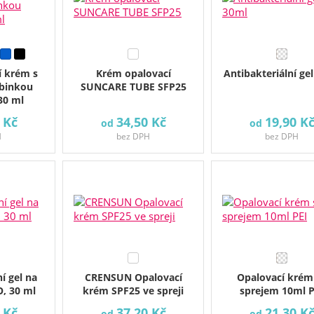
í krém s
Krém opalovací
Antibakteriální ge
abinkou
SUNCARE TUBE SFP25
30 ml
 Kč
34,50 Kč
19,90 K
od
od
H
bez DPH
bez DPH
í gel na
CRENSUN Opalovací
Opalovací krém
, 30 ml
krém SPF25 ve spreji
sprejem 10ml P
 Kč
37,20 Kč
21,30 K
od
od