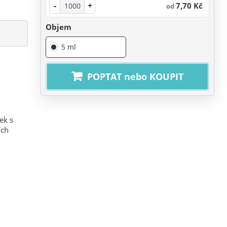
-
+
7,70 Kč
od
Objem
5 ml
POPTAT nebo KOUPIT
ek s
ích