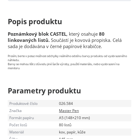
Popis produktu
Poznámkový blok CASTEL
, který osahuje
80
linkovaných listů.
Součástí je kovová propiska. Celá
sada je dodávána v černé papírové krabičce.
Prosím, berte v potaz možnost odchylky reálného odstínu barvy produktu od vyobrazeného
náhledu.
Barvy se mohou lišit z důvodu jiné šarže výroby, použití materiálu, nebo vyobrazení na
monitoru
Parametry produktu
Produktové číslo
026.584
Značka
Master Pen
Formát papíru
A5 (148×210 mm)
Počet listů
80 listů
Materiál
kov, papír, kůže