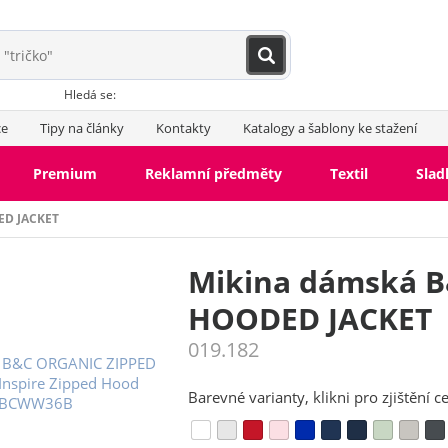
Hledá se:
ce
Tipy na články
Kontakty
Katalogy a šablony ke stažení
Premium
Reklamní předměty
Textil
Slad
ED JACKET
Mikina dámská 
HOODED JACKET
019.182
Barevné varianty, klikni pro zjištění c