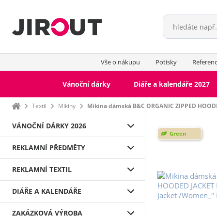
Vše o nákupu
Potisky
Referen
Vánoční dárky
Diáře a kalendáře 2027
Domů
Textil
Mikiny
Mikina dámská B&C ORGANIC ZIPPED HOOD
VÁNOČNÍ DÁRKY 2026
Green
REKLAMNÍ PŘEDMĚTY
Mikiny Klokanky
Fleecové mikiny
REKLAMNÍ TEXTIL
Mikiny přes hlavu
Mikiny na zip
DIÁŘE A KALENDÁŘE
ZAKÁZKOVÁ VÝROBA