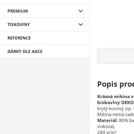
PREMIUM
TISKOVINY
REFERENCE
DÁRKY DLE AKCE
Popis pro
Krásná mikina v
biobavlny OEKO
krytý kovový zip.
Mikina nemá zadní
Materiál:
80% ba
viskóza),
280 g/m²