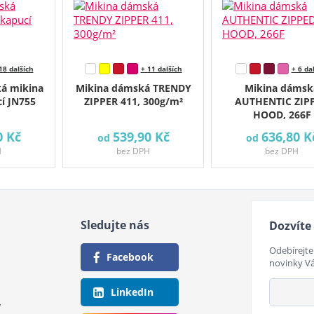
18 dalších
+ 11 dalších
+ 6 da
ká mikina
Mikina dámská TRENDY
Mikina dámsk
cí JN755
ZIPPER 411, 300g/m²
AUTHENTIC ZIP
HOOD, 266F
0 Kč
539,90 Kč
636,80 K
od
od
H
bez DPH
bez DPH
Sledujte nás
Dozvíte 
Odebírejte
Facebook
novinky V
LinkedIn
y