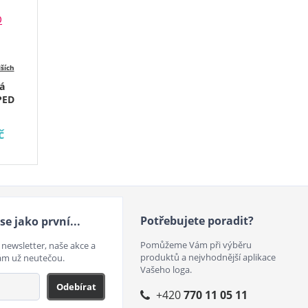
lších
á
PED
č
Potřebujete poradit?
se jako první...
Pomůžeme Vám při výběru
 newsletter, naše akce a
produktů a nejvhodnější aplikace
ám už neutečou.
Vašeho loga.
Odebírat
+420
770 11 05 11