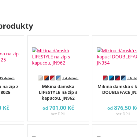
produkty
15 dalších
+ 4 dalších
+ 6 da
 na zip z
Mikina dámská
Mikina dámská s k
 8025
LIFESTYLE na zip s
DOUBLEFACE JN
kapucou, JN962
0 Kč
701,00 Kč
876,50 K
od
od
H
bez DPH
bez DPH