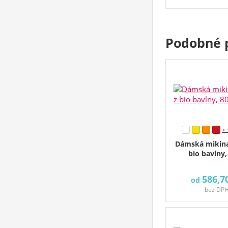
Podobné 
+ 
Dámská mikina
bio bavlny,
586,7
od
bez DP