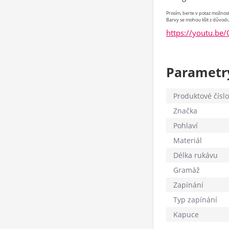
Prosím, berte v potaz možno
Barvy se mohou lišit z důvodu
https://youtu.be
Parametr
Produktové číslo
Značka
Pohlaví
Materiál
Délka rukávu
Gramáž
Zapínání
Typ zapínání
Kapuce