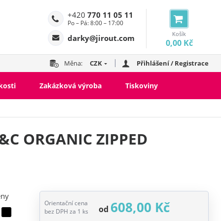
+420
770 11 05 11
Po – Pá: 8:00 – 17:00
Košík
darky@jirout.com
0,00 Kč
Měna:
CZK
Přihlášení / Registrace
kosti
Zakázková výroba
Tiskoviny
B&C ORGANIC ZIPPED
eny
608,00 Kč
Orientační cena
od
bez DPH za 1 ks