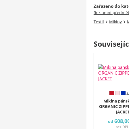
Zařazeno do kat
Reklamní předmě
Textil
Mikiny
M
Souvisejí
+
Mikina páns
ORGANIC ZIPP
JACKE
608,0
od
bez DP