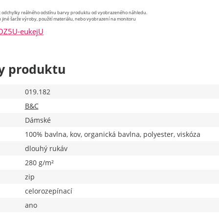
st odchylky reálného odstínu barvy produktu od vyobrazeného náhledu.
 jiné šarže výroby, použití materiálu, nebo vyobrazení na monitoru
/OZ5U-eukejU
y produktu
019.182
B&C
Dámské
100% bavlna, kov, organická bavlna, polyester, viskóza
dlouhý rukáv
280 g/m²
zip
celorozepínací
ano