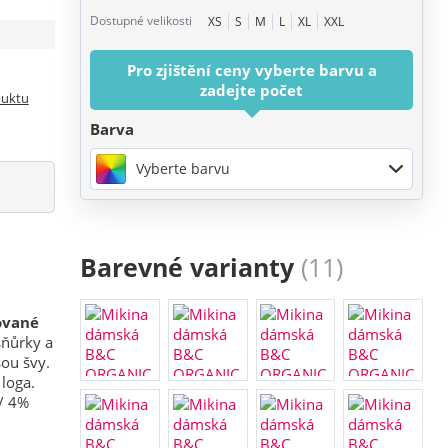
Dostupné velikosti
XS
S
M
L
XL
XXL
Pro zjištění ceny vyberte barvu a
zadejte počet
duktu
Barva
Vyberte barvu
Barevné varianty
(11)
kované
šňůrky a
ou švy.
 loga.
 / 4%