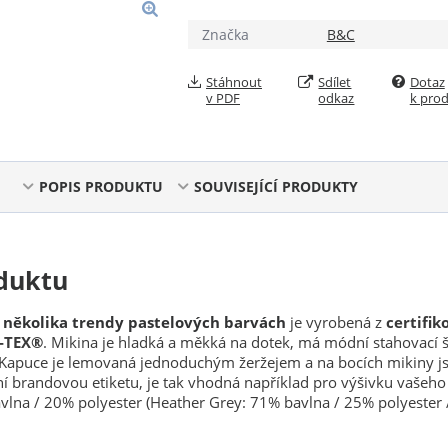
Značka
B&C
Stáhnout
Sdílet
Dotaz
v PDF
odkaz
k pro
POPIS PRODUKTU
SOUVISEJÍCÍ PRODUKTY
duktu
 několika trendy pastelových barvách
je vyrobená z
certifi
-TEX®
. Mikina je hladká a měkká na dotek, má módní stahovací 
 Kapuce je lemovaná jednoduchým žeržejem a na bocích mikiny js
 brandovou etiketu, je tak vhodná například pro výšivku vašeho
vlna / 20% polyester (Heather Grey: 71% bavlna / 25% polyester