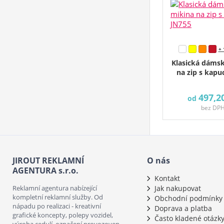
+ 
Klasická dáms
na zip s kapu
497,2
od
bez DP
JIROUT REKLAMNÍ
O nás
AGENTURA s.r.o.
Kontakt
Reklamní agentura nabízející
Jak nakupovat
kompletní reklamní služby. Od
Obchodní podmínky
nápadu po realizaci - kreativní
Doprava a platba
grafické koncepty, polepy vozidel,
Často kladené otázk