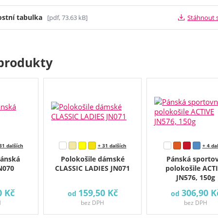
ostní tabulka
[pdf, 73.63 kB]
Stáhnout 
produkty
31 dalších
+ 31 dalších
+ 4 da
pánská
Polokošile dámské
Pánská sportov
N070
CLASSIC LADIES JN071
polokošile ACT
JN576, 150g
0 Kč
159,50 Kč
306,90 K
od
od
H
bez DPH
bez DPH