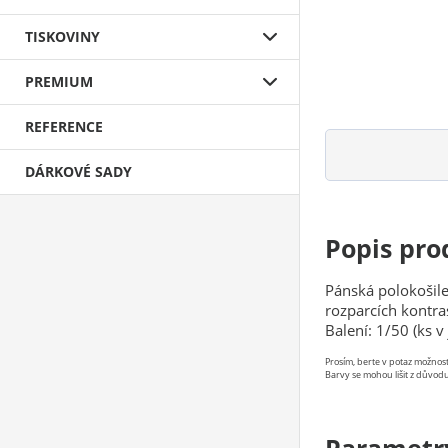
TISKOVINY
PREMIUM
REFERENCE
DÁRKOVÉ SADY
Popis pro
Pánská polokošile
rozparcích kontra
Balení: 1/50 (ks 
Prosím, berte v potaz možno
Barvy se mohou lišit z důvodu