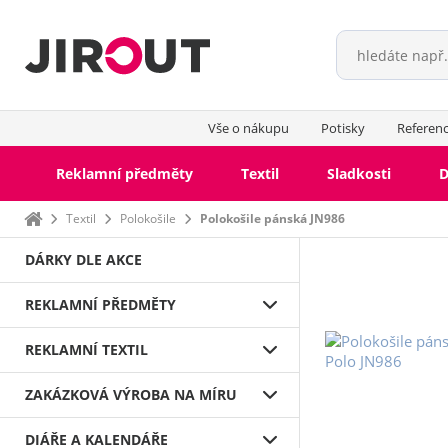
Vše o nákupu
Potisky
Referen
Reklamní předměty
Textil
Sladkosti
D
Domů
Textil
Polokošile
Polokošile pánská JN986
DÁRKY DLE AKCE
REKLAMNÍ PŘEDMĚTY
REKLAMNÍ TEXTIL
ZAKÁZKOVÁ VÝROBA NA MÍRU
DIÁŘE A KALENDÁŘE