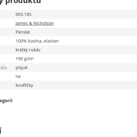
y produktu
003.185
James & Nicholson
Pánské
100% bavlna, elastan
krátký rukáv
190 g/m²
iálu
piqué
ne
knoflíčky
egorií
í