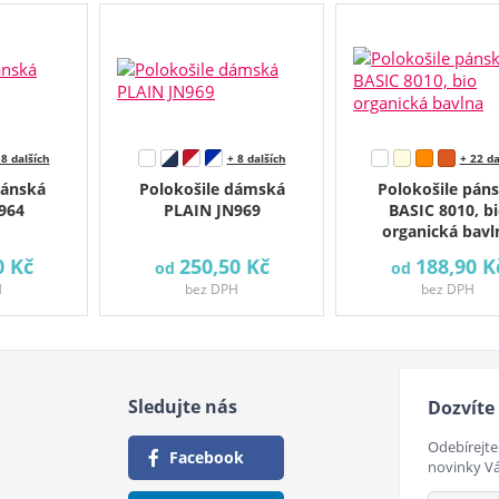
 8 dalších
+ 8 dalších
+ 22 da
pánská
Polokošile dámská
Polokošile pán
964
PLAIN JN969
BASIC 8010, b
organická bavl
0 Kč
250,50 Kč
188,90 K
od
od
H
bez DPH
bez DPH
Sledujte nás
Dozvíte 
Odebírejte
Facebook
novinky V