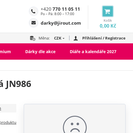
+420
770 11 05 11
Po – Pá: 8:00 – 17:00
Košík
darky@jirout.com
0,00 Kč
Měna:
CZK
Přihlášení / Registrace
emium
Dárky dle akce
Diáře a kalendáře 2027
á JN986
n
 produktu