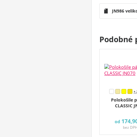
JN986 velik
Podobné 
+ 
Polokošile 
CLASSIC J
174,9
od
bez DP