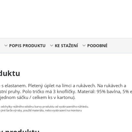
POPIS PRODUKTU
KE STAŽENÍ
PODOBNÉ
duktu
 s elastanem. Pletený úplet na límci a rukávech. Na rukávech a
stní pruhy. Polo tričko má 3 knoflíčky. Materiál: 95% bavlna, 5% e
v jednom sáčku / celkem ks v kartonu).
st odchylky reálného odstínu barvy produktu od vyobrazeného náhledu.
 jiné šarže výroby, použití materiálu, nebo vyobrazení na monitoru