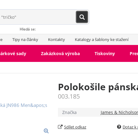
Hledá se:
ce
Tipy na články
Kontakty
Katalogy a šablony ke stažení
árkové sady
Zakázková výroba
Tiskoviny
Pr
Polokošile pánsk
003.185
Značka
James & Nicholso
Sdílet odkaz
Dotaz k