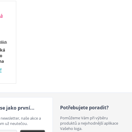
lších
ská
io
na
č
Potřebujete poradit?
se jako první...
Pomůžeme Vám při výběru
 newsletter, naše akce a
produktů a nejvhodnější aplikace
ám už neutečou.
Vašeho loga.