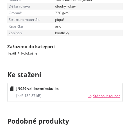
Délka rukávu
dlouhý rukáv
Gramáž
220 g/m²
Struktura materiálu
piqué
Kapsička
ano
Zapínání
knoflíčky
Zařazeno do kategorií
Textil
Polokošile
Ke stažení
JN029 velikostní tabulka
[pdf, 132.87 kB]
Stáhnout soubor
Podobné produkty