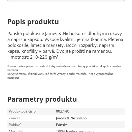
Popis produktu
Pánská polokošile James & Nicholson s dlouhými rukávy
a náprsní kapsou. Vysoce kvalitní, jemná tkanina. Pletená
polokošile, límec a manžety. Boční rozparky, náprsní
kapsa, knoflíky v barvě. Dvojité prošití na ramenou.
Hmotnost: 210-220 g/m².
Prosím, berte v potaz možnost odchylky reálného odstínu barvy produktu od vyobrazeného
náhledu.
Barvy se mohou lišit z důvodu jiné šarže výroby, použití materiálu, nebo vyobrazení na
monitoru
Parametry produktu
Produktové číslo
003.140
Značka
James & Nicholson
Pohlaví
Pánské
Materiál
100% bavlna, polyester