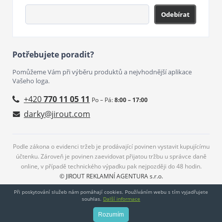
Odebírat
Potřebujete poradit?
Pomůžeme Vám při výběru produktů a nejvhodnější aplikace
Vašeho loga.
+420
770 11 05 11
Po – Pá:
8:00 – 17:00
darky@jirout.com
Podle zákona o evidenci tržeb je prodávající povinen vystavit kupujícímu
účtenku. Zároveň je povinen zaevidovat přijatou tržbu u správce daně
online, v případě technického výpadku pak nejpozději do 48 hodin.
© JIROUT REKLAMNÍ AGENTURA s.r.o.
Při poskytování služeb nám pomáhají cookies. Používáním webu s tím vyjadřujete
souhlas.
Další informace
Rozumím