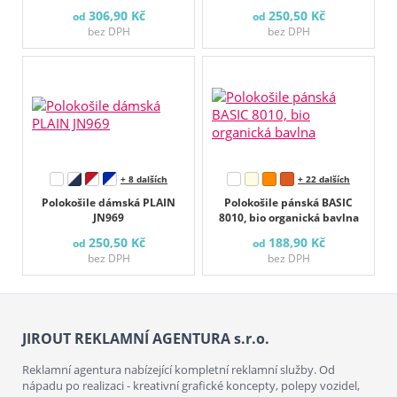
306,90 Kč
250,50 Kč
od
od
bez DPH
bez DPH
+ 8 dalších
+ 22 dalších
Polokošile dámská PLAIN
Polokošile pánská BASIC
JN969
8010, bio organická bavlna
250,50 Kč
188,90 Kč
od
od
bez DPH
bez DPH
JIROUT REKLAMNÍ AGENTURA s.r.o.
Reklamní agentura nabízející kompletní reklamní služby. Od
nápadu po realizaci - kreativní grafické koncepty, polepy vozidel,