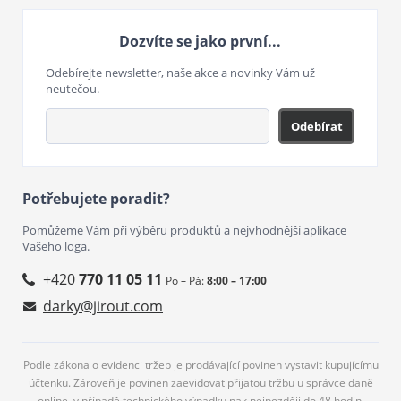
Dozvíte se jako první...
Odebírejte newsletter, naše akce a novinky Vám už
neutečou.
Odebírat
Potřebujete poradit?
Pomůžeme Vám při výběru produktů a nejvhodnější aplikace
Vašeho loga.
+420
770 11 05 11
Po – Pá:
8:00 – 17:00
darky@jirout.com
Podle zákona o evidenci tržeb je prodávající povinen vystavit kupujícímu
účtenku. Zároveň je povinen zaevidovat přijatou tržbu u správce daně
online, v případě technického výpadku pak nejpozději do 48 hodin.