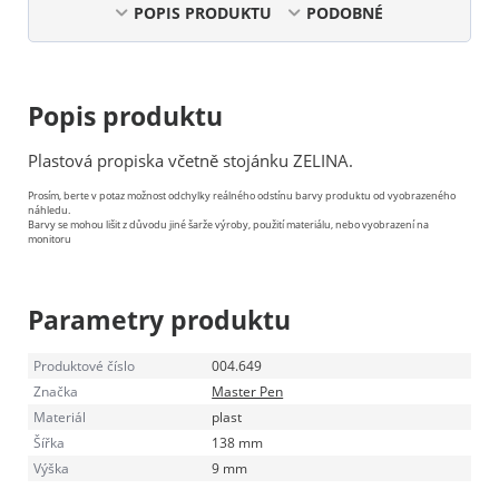
POPIS PRODUKTU
PODOBNÉ
Popis produktu
Plastová propiska včetně stojánku ZELINA.
Prosím, berte v potaz možnost odchylky reálného odstínu barvy produktu od vyobrazeného
náhledu.
Barvy se mohou lišit z důvodu jiné šarže výroby, použití materiálu, nebo vyobrazení na
monitoru
Parametry produktu
Produktové číslo
004.649
Značka
Master Pen
Materiál
plast
Šířka
138 mm
Výška
9 mm