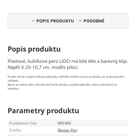
POPIS PRODUKTU
PODOBNÉ
Popis produktu
Plastové, kuličkové pero LIDO má bílé tělo a barevný klip.
Náplň X 20-10,7 cm, modře píšící.
Prosím, berte v potaz možnost odchylky reálného odstínu barvy produktu od vyobrazeného
náhledu.
Barvy se mohou lišit z důvodu jiné šarže výroby, použití materiálu, nebo vyobrazení na
monitoru
Parametry produktu
Produktové číslo
000.842
Značka
Master Pen