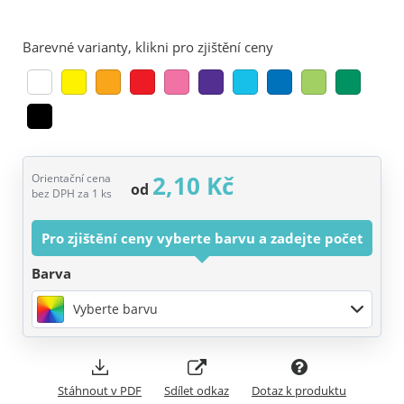
Barevné varianty, klikni pro zjištění ceny
2,10 Kč
Orientační cena
od
bez DPH za 1 ks
Pro zjištění ceny vyberte barvu a zadejte počet
Barva
Vyberte barvu
Stáhnout v PDF
Sdílet odkaz
Dotaz k produktu