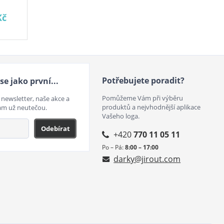
Kč
Potřebujete poradit?
se jako první...
Pomůžeme Vám při výběru
 newsletter, naše akce a
produktů a nejvhodnější aplikace
ám už neutečou.
Vašeho loga.
Odebírat
+420
770 11 05 11
Po – Pá:
8:00 – 17:00
darky@jirout.com