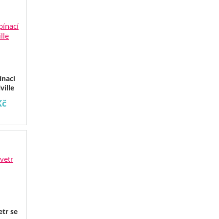
nací
ville
Kč
etr se