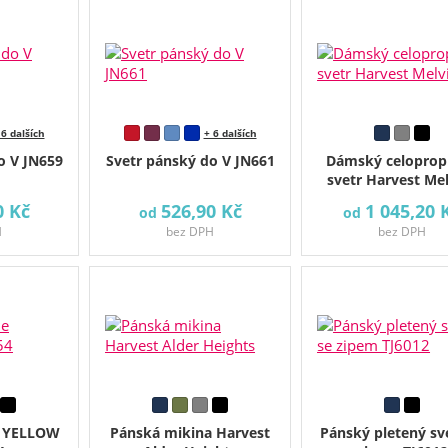
 6 dalších
+ 6 dalších
o V JN659
Svetr pánský do V JN661
Dámský celopropí
svetr Harvest Mel
0 Kč
526,90 Kč
1 045,20 
od
od
H
bez DPH
bez DPH
e YELLOW
Pánská mikina Harvest
Pánský pletený sv