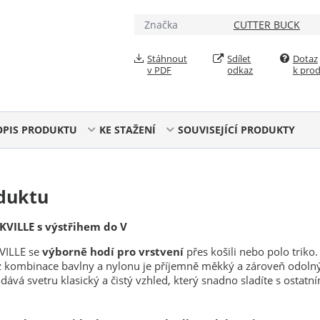
Značka
CUTTER BUCK
Stáhnout
Sdílet
Dotaz
v PDF
odkaz
k pro
OPIS PRODUKTU
KE STAŽENÍ
SOUVISEJÍCÍ PRODUKTY
duktu
KVILLE s výstřihem do V
VILLE se
výborně hodí pro vrstvení
přes košili nebo polo triko.
 kombinace bavlny a nylonu je příjemně měkký a zároveň odoln
ává svetru klasický a čistý vzhled, který snadno sladíte s ostatn