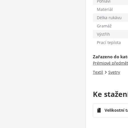
Pohlaví
Materiál
Délka rukávu
Gramáž
Výstřih
Prací teplota
Zařazeno do kat
Prémiové předmě
Textil
Svetry
Ke stažen
Velikostní 