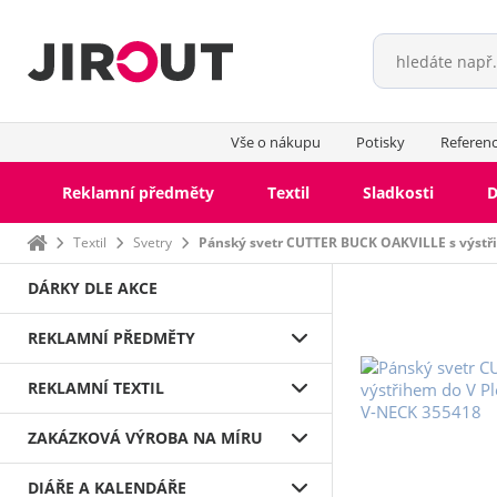
Vše o nákupu
Potisky
Referen
Reklamní předměty
Textil
Sladkosti
D
Domů
Textil
Svetry
Pánský svetr CUTTER BUCK OAKVILLE s výstř
DÁRKY DLE AKCE
REKLAMNÍ PŘEDMĚTY
REKLAMNÍ TEXTIL
ZAKÁZKOVÁ VÝROBA NA MÍRU
DIÁŘE A KALENDÁŘE