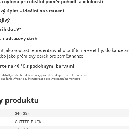
a nylonu pro ideální poměr pohodlí a odolnosti
ý úplet – ideální na vrstvení
ejivý
řih do „V“
a nadčasový střih
ít jako součást reprezentativního outfitu na veletrhy, do kancelář
nebo jako prémiový dárek pro zaměstnance.
rte na 40 °C s podobnými barvami.
st odchylky reálného odstínu barvy produktu od vyobrazeného náhledu.
 jiné šarže výroby, použití materiálu, nebo vyobrazení na monitoru
y produktu
046.058
CUTTER BUCK