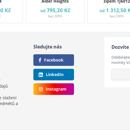
4
Alder Heights
zipem TJ6012
40 Kč
795,20 Kč
1 312,50 
od
od
H
bez DPH
bez DPH
Sledujte nás
Dozvíte 
Odebírejte
Facebook
novinky V
LinkedIn
y
dajů
Instagram
e stažení
ředmětů a