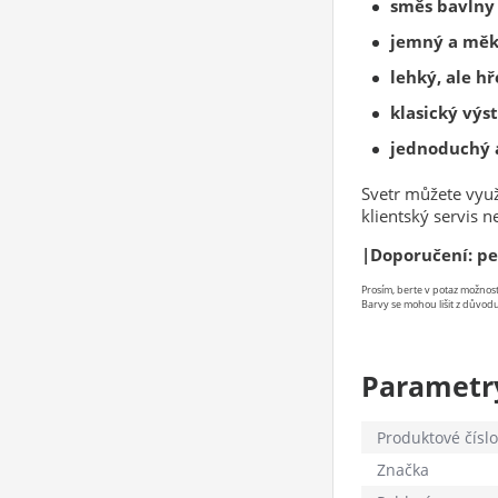
směs bavlny 
jemný a měkk
lehký, ale hř
klasický výst
jednoduchý 
Svetr můžete využ
klientský servis 
|Doporučení: pe
Prosím, berte v potaz možno
Barvy se mohou lišit z důvodu
Parametr
Produktové číslo
Značka