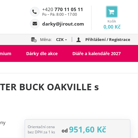
+420
770 11 05 11
Po – Pá: 8:00 – 17:00
Košík
darky@jirout.com
0,00 Kč
Měna:
CZK
Přihlášení / Registrace
emium
Dárky dle akce
Diáře a kalendáře 2027
TTER BUCK OAKVILLE s
eny
951,60 Kč
Orientační cena
od
bez DPH za 1 ks