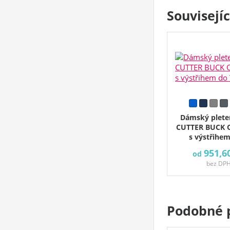
Souvisejí
Dámský plete
CUTTER BUCK 
s výstřihem
951,6
od
bez DP
Podobné 