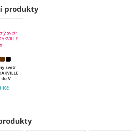
cí produkty
ný svetr
OAKVILLE
 do V
0 Kč
H
produkty