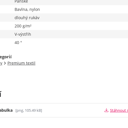
Pánské
Bavlna, nylon
dlouhý rukáv
200 g/m²
V-výstřih
40 °
egorií
ty
Premium textil
í
tabulka
[png, 105.49 kB]
Stáhnout 