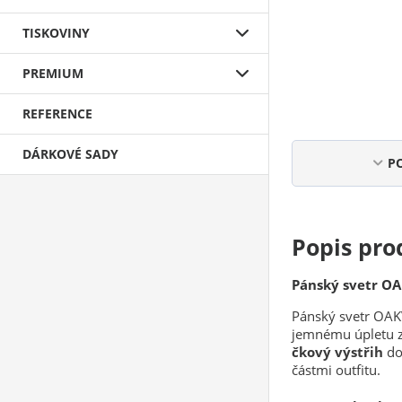
TISKOVINY
PREMIUM
REFERENCE
DÁRKOVÉ SADY
P
Popis pro
Pánský svetr OA
Pánský svetr OAK
jemnému úpletu z
čkový výstřih
dod
částmi outfitu.