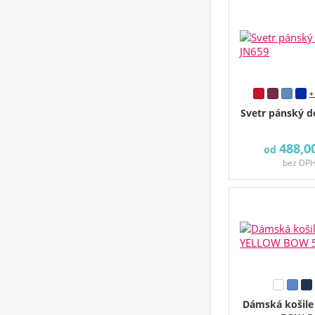
+
Svetr pánský d
488,0
od
bez DP
Dámská košil