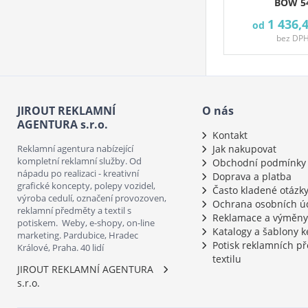
BOW 5
1 436,
od
bez DP
JIROUT REKLAMNÍ
O nás
AGENTURA s.r.o.
Kontakt
Reklamní agentura nabízející
Jak nakupovat
kompletní reklamní služby. Od
Obchodní podmínky
nápadu po realizaci - kreativní
Doprava a platba
grafické koncepty, polepy vozidel,
Často kladené otázk
výroba cedulí, označení provozoven,
Ochrana osobních ú
reklamní předměty a textil s
Reklamace a výměny
potiskem. Weby, e-shopy, on-line
Katalogy a šablony k
marketing. Pardubice, Hradec
Potisk reklamních p
Králové, Praha. 40 lidí
textilu
JIROUT REKLAMNÍ AGENTURA
s.r.o.