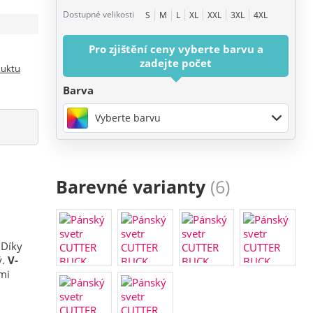
Dostupné velikosti
S
M
L
XL
XXL
3XL
4XL
Pro zjištění ceny vyberte barvu a
zadejte počet
duktu
Barva
Vyberte barvu
Barevné varianty
(6)
 Díky
ý.
V-
ími