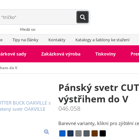
Hledá se:
ce
Tipy na články
Kontakty
Katalogy a šablony ke stažení
árkové sady
Zakázková výroba
Tiskoviny
Pr
ihem do V
Pánský svetr CU
výstřihem do V
046.058
Barevné varianty, klikni pro zjištění c