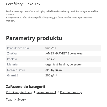
Certifikáty: Oeko-Tex
Prosím, berte v potaz možnost odchylky reálného odstínu barvy produktu od vyobrazeného
náhledu.
Barvy se mohou lišit z důvodu jiné šarže výroby, použití materiálu, nebo vyobrazení na
monitoru
Parametry produktu
Produktové číslo
046.251
Značka
JAMES HARVEST Sports wear
Pohlaví
Pánské
Materiál
organická bavlna, polyester
Délka rukávu
dlouhý rukáv
Gramáž
300 g/m²
Zařazeno do kategorií
Prémiové předměty
Premium textil
Premium mikiny
Textil
Svetry