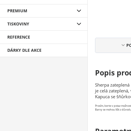
PREMIUM
TISKOVINY
REFERENCE
P
DÁRKY DLE AKCE
Popis pro
Sherpa zateplená 
je celá zateplená
Kapuca se šňůrkou
Prosím, berte v potaz možno
Barvy se mohou lišit z důvodu