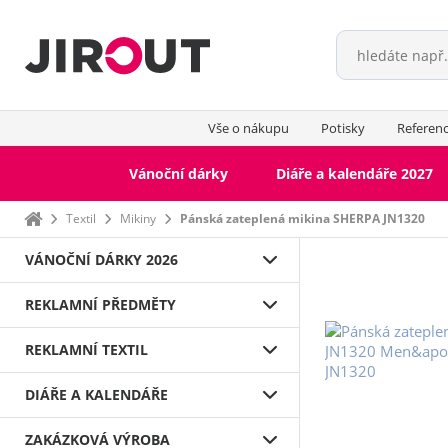
Vše o nákupu
Potisky
Referen
Vánoční dárky
Diáře a kalendáře 2027
Domů
Textil
Mikiny
Pánská zateplená mikina SHERPA JN1320
VÁNOČNÍ DÁRKY 2026
REKLAMNÍ PŘEDMĚTY
Mikiny Klokanky
Fleecové mikiny
REKLAMNÍ TEXTIL
Mikiny přes hlavu
Mikiny na zip
DIÁŘE A KALENDÁŘE
ZAKÁZKOVÁ VÝROBA