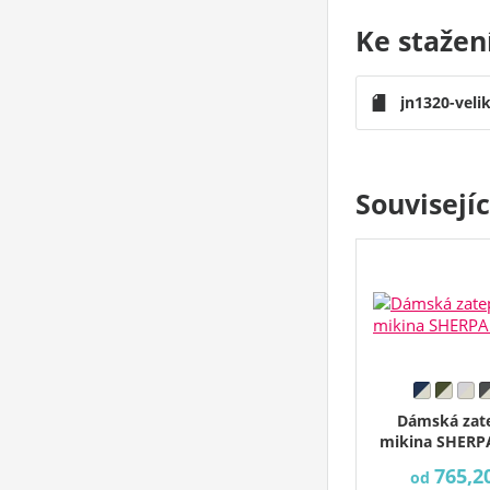
Ke stažen
jn1320-veli
Souvisejí
Dámská zat
mikina SHERP
765,2
od