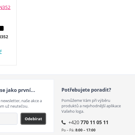
N352
č
Potřebujete poradit?
se jako první...
Pomůžeme Vám při výběru
 newsletter, naše akce a
produktů a nejvhodnější aplikace
ám už neutečou.
Vašeho loga.
Odebírat
+420
770 11 05 11
Po – Pá:
8:00 – 17:00