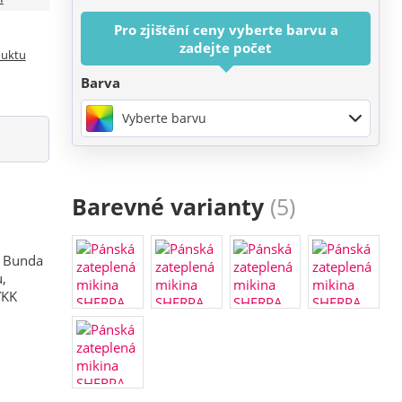
Pro zjištění ceny vyberte barvu a
zadejte počet
duktu
Barva
Vyberte barvu
Barevné varianty
(5)
, Bunda
u,
YKK