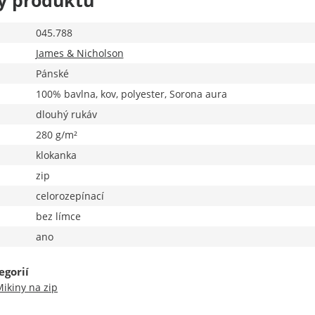
y produktu
045.788
James & Nicholson
Pánské
100% bavlna, kov, polyester, Sorona aura
dlouhý rukáv
280 g/m²
klokanka
zip
celorozepínací
bez límce
ano
egorií
ikiny na zip