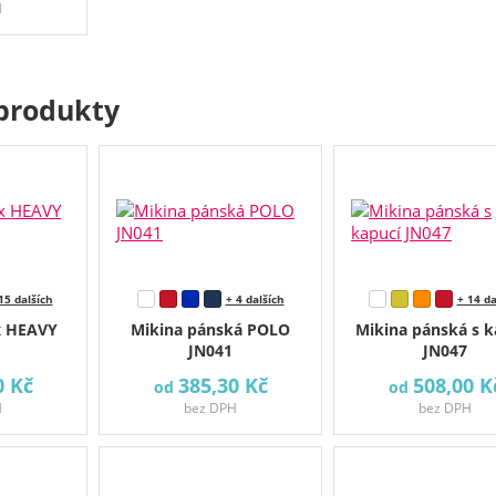
H
produkty
15 dalších
+ 4 dalších
+ 14 da
x HEAVY
Mikina pánská POLO
Mikina pánská s k
JN041
JN047
0 Kč
385,30 Kč
508,00 K
od
od
H
bez DPH
bez DPH