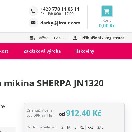
+420
770 11 05 11
Po – Pá: 8:00 – 17:00
Košík
darky@jirout.com
0,00 Kč
Měna:
CZK
Přihlášení / Registrace
kosti
Zakázková výroba
Tiskoviny
á mikina SHERPA JN1320
eny
912,40 Kč
Orientační cena
od
bez DPH za 1 ks
Dostupné velikosti
S
M
L
XL
XXL
3XL
n