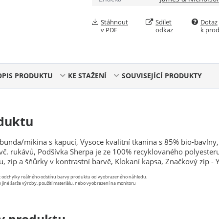
Stáhnout
Sdílet
Dotaz
v PDF
odkaz
k pro
OPIS PRODUKTU
KE STAŽENÍ
SOUVISEJÍCÍ PRODUKTY
duktu
bunda/mikina s kapucí, Vysoce kvalitní tkanina s 85% bio-bavlny
, vč. rukávů, Podšívka Sherpa je ze 100% recyklovaného polyester
, zip a šňůrky v kontrastní barvě, Klokaní kapsa, Značkový zip - 
st odchylky reálného odstínu barvy produktu od vyobrazeného náhledu.
 jiné šarže výroby, použití materiálu, nebo vyobrazení na monitoru