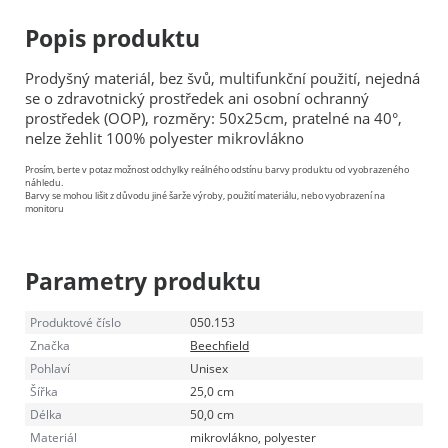
Popis produktu
Prodyšný materiál, bez švů, multifunkční použití, nejedná
se o zdravotnický prostředek ani osobní ochranný
prostředek (OOP), rozměry: 50x25cm, pratelné na 40°,
nelze žehlit 100% polyester mikrovlákno
Prosím, berte v potaz možnost odchylky reálného odstínu barvy produktu od vyobrazeného
náhledu.
Barvy se mohou lišit z důvodu jiné šarže výroby, použití materiálu, nebo vyobrazení na
monitoru
Parametry produktu
Produktové číslo
050.153
Značka
Beechfield
Pohlaví
Unisex
Šířka
25,0 cm
Délka
50,0 cm
Materiál
mikrovlákno, polyester