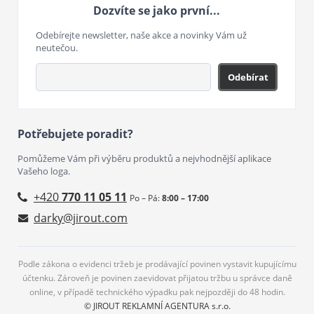
Dozvíte se jako první...
Odebírejte newsletter, naše akce a novinky Vám už
neutečou.
Odebírat
Potřebujete poradit?
Pomůžeme Vám při výběru produktů a nejvhodnější aplikace
Vašeho loga.
+420
770 11 05 11
Po – Pá:
8:00 – 17:00
darky@jirout.com
Podle zákona o evidenci tržeb je prodávající povinen vystavit kupujícímu
účtenku. Zároveň je povinen zaevidovat přijatou tržbu u správce daně
online, v případě technického výpadku pak nejpozději do 48 hodin.
© JIROUT REKLAMNÍ AGENTURA s.r.o.