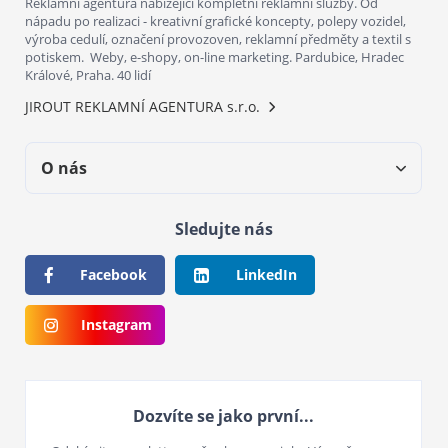
Reklamní agentura nabízející kompletní reklamní služby. Od
nápadu po realizaci - kreativní grafické koncepty, polepy vozidel,
výroba cedulí, označení provozoven, reklamní předměty a textil s
potiskem. Weby, e-shopy, on-line marketing. Pardubice, Hradec
Králové, Praha. 40 lidí
JIROUT REKLAMNÍ AGENTURA s.r.o.
O nás
Sledujte nás
Facebook
LinkedIn
Instagram
Dozvíte se jako první...