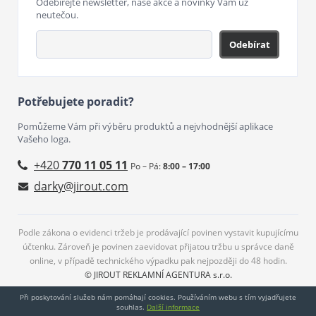
Odebírejte newsletter, naše akce a novinky Vám už
neutečou.
Odebírat
Potřebujete poradit?
Pomůžeme Vám při výběru produktů a nejvhodnější aplikace
Vašeho loga.
+420
770 11 05 11
Po – Pá:
8:00 – 17:00
darky@jirout.com
Podle zákona o evidenci tržeb je prodávající povinen vystavit kupujícímu
účtenku. Zároveň je povinen zaevidovat přijatou tržbu u správce daně
online, v případě technického výpadku pak nejpozději do 48 hodin.
© JIROUT REKLAMNÍ AGENTURA s.r.o.
Při poskytování služeb nám pomáhají cookies. Používáním webu s tím vyjadřujete
souhlas.
Další informace