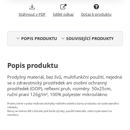
Stáhnout v PDF
Sdílet odkaz
Dotaz k produktu
POPIS PRODUKTU
SOUVISEJÍCÍ PRODUKTY
Popis produktu
Prodyšný materiál, bez švů, multifunkční použití, nejedná
se o zdravotnický prostředek ani osobní ochranný
prostředek (OOP), reflexní pruh, rozměry: 50x25cm,
ruční praní 126g/m², 100% polyester mikrovlákno
Prosím, berte v potaz možnost odchylky reálného odstínu barvy produktu od vyobrazeného
náhledu.
Barvy se mohou lišit z důvodu jiné šarže výroby, použití materiálu, nebo vyobrazení na
monitoru