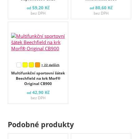
59,20 Kč
80,60 Kč
od
od
bez DPH
bez DPH
+ 22 dalších
Multifunkční sportovní šátek
Beechfield na krk Morf®
Original CB900
42,90 Kč
od
bez DPH
Podobné produkty