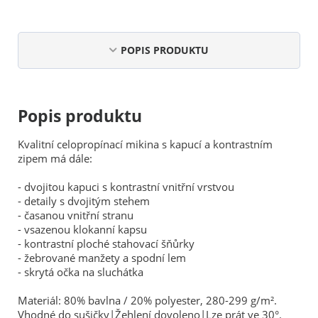
POPIS PRODUKTU
Popis produktu
Kvalitní celopropínací mikina s kapucí a kontrastním
zipem má dále:
- dvojitou kapuci s kontrastní vnitřní vrstvou
- detaily s dvojitým stehem
- časanou vnitřní stranu
- vsazenou klokanní kapsu
- kontrastní ploché stahovací šňůrky
- žebrované manžety a spodní lem
- skrytá očka na sluchátka
Materiál: 80% bavlna / 20% polyester, 280-299 g/m².
Vhodné do sušičky|Žehlení dovoleno|Lze prát ve 30°.