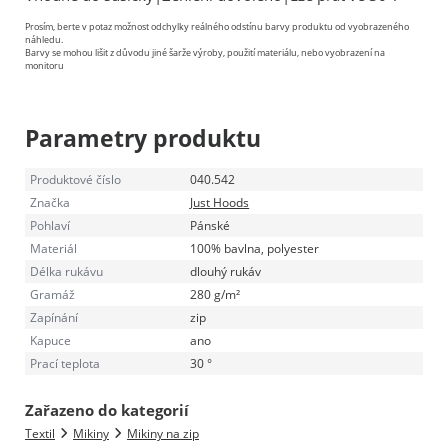
Prosím, berte v potaz možnost odchylky reálného odstínu barvy produktu od vyobrazeného
náhledu.
Barvy se mohou lišit z důvodu jiné šarže výroby, použití materiálu, nebo vyobrazení na
monitoru
Parametry produktu
Produktové číslo
040.542
Značka
Just Hoods
Pohlaví
Pánské
Materiál
100% bavlna, polyester
Délka rukávu
dlouhý rukáv
Gramáž
280 g/m²
Zapínání
zip
Kapuce
ano
Prací teplota
30 °
Zařazeno do kategorií
Textil
Mikiny
Mikiny na zip