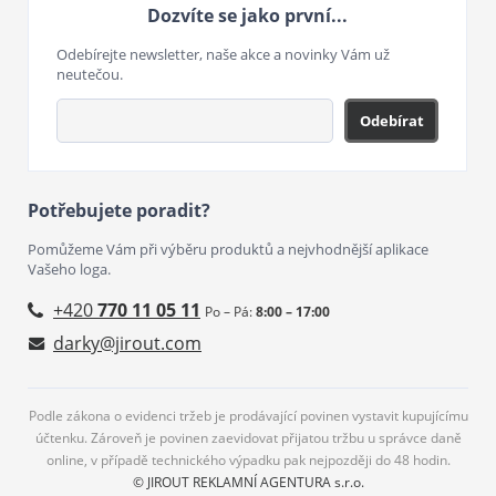
Dozvíte se jako první...
Odebírejte newsletter, naše akce a novinky Vám už
neutečou.
Odebírat
Potřebujete poradit?
Pomůžeme Vám při výběru produktů a nejvhodnější aplikace
Vašeho loga.
+420
770 11 05 11
Po – Pá:
8:00 – 17:00
darky@jirout.com
Podle zákona o evidenci tržeb je prodávající povinen vystavit kupujícímu
účtenku. Zároveň je povinen zaevidovat přijatou tržbu u správce daně
online, v případě technického výpadku pak nejpozději do 48 hodin.
© JIROUT REKLAMNÍ AGENTURA s.r.o.