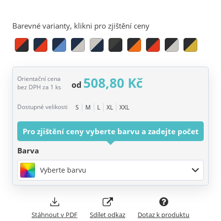
Barevné varianty, klikni pro zjištění ceny
508,80 Kč
Orientační cena
od
bez DPH za 1 ks
Dostupné velikosti
S
M
L
XL
XXL
Pro zjištění ceny vyberte barvu a zadejte počet
Barva
Vyberte barvu
Stáhnout v PDF
Sdílet odkaz
Dotaz k produktu