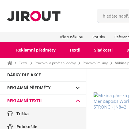
Vše o nákupu
Potisky
Referen
Reklamní předměty
Textil
Sladkosti
D
Domů
Textil
Pracovní a profesní oděvy
Pracovní mikiny
Mikina 
DÁRKY DLE AKCE
REKLAMNÍ PŘEDMĚTY
REKLAMNÍ TEXTIL
Trička
Polokošile