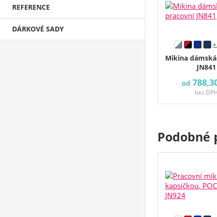
REFERENCE
DÁRKOVÉ SADY
+
Mikina dámská
JN841
788,3
od
bez DP
Podobné 