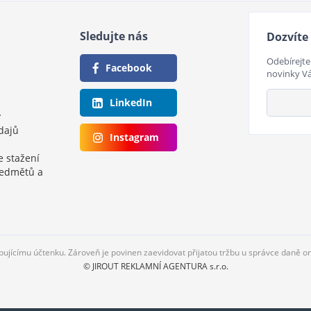
Sledujte nás
Dozvíte 
Odebírejte
Facebook
novinky V
LinkedIn
y
dajů
Instagram
e stažení
ředmětů a
upujícímu účtenku. Zároveň je povinen zaevidovat přijatou tržbu u správce daně o
© JIROUT REKLAMNÍ AGENTURA s.r.o.