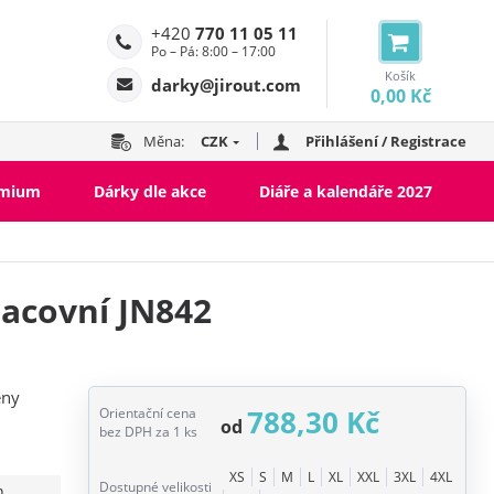
+420
770 11 05 11
Po – Pá: 8:00 – 17:00
Košík
darky@jirout.com
0,00 Kč
Měna:
CZK
Přihlášení / Registrace
emium
Dárky dle akce
Diáře a kalendáře 2027
acovní JN842
eny
788,30 Kč
Orientační cena
od
bez DPH za 1 ks
Pracovní oblečení kolekce Vertex
XS
S
M
L
XL
XXL
3XL
4XL
Dostupné velikosti
n
Pracovní oblečení SOLID
Pracovní