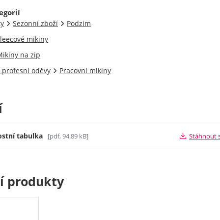
egorií
ty
Sezonní zboží
Podzim
leecové mikiny
ikiny na zip
 profesní oděvy
Pracovní mikiny
í
ostní tabulka
[pdf, 94.89 kB]
Stáhnout 
cí produkty