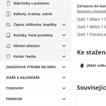
Nákrčníky s potiskem
Zařazeno do kat
Reklamní předmě
Kalhoty, kraťasy, sukně
Textil
Mikiny
F
Čepice, kšiltovky, doplňky
Textil
Mikiny
M
Textil
Pracovní a
Ručníky, froté produkty
Dětské oblečení
Ke stažen
Potisk Textilu
JN842 velik
ZAKÁZKOVÁ VÝROBA NA MÍRU
DIÁŘE A KALENDÁŘE
Souvisejí
TISKOVINY
PREMIUM