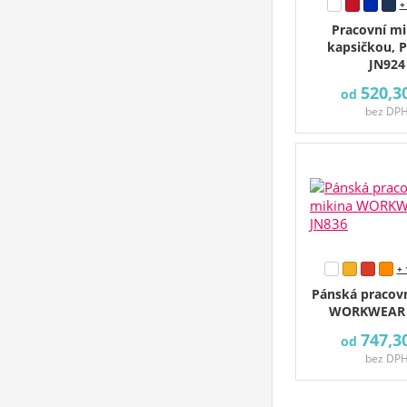
+
Pracovní mi
kapsičkou, 
JN924
520,3
od
bez DP
+ 
Pánská pracov
WORKWEAR 
747,3
od
bez DP