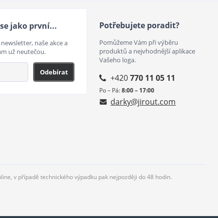
Potřebujete poradit?
se jako první...
Pomůžeme Vám při výběru
 newsletter, naše akce a
produktů a nejvhodnější aplikace
ám už neutečou.
Vašeho loga.
Odebírat
+420
770 11 05 11
Po – Pá:
8:00 – 17:00
darky@jirout.com
nline, v případě technického výpadku pak nejpozději do 48 hodin.