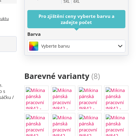
5XL
6XL
oblečení COLOR
Pracovní trička
Pracovní polokošile
Pracovní mikiny
Pro zjištění ceny vyberte barvu a
Pracovní vesty
Pracovní bundy
duktu
zadejte počet
Pracovní kalhoty a kraťasy
Pracovní
kombinézy
Pracovní čepice a doplňky
Barva
Reflexní pracovní oblečení
Doplňky a
obleční pro horké letní dny
Ochranné
Vyberte barvu
prostředky COVID-19
Horeca oblečení
Barevné varianty
(8)
e.
p s
sáčku /