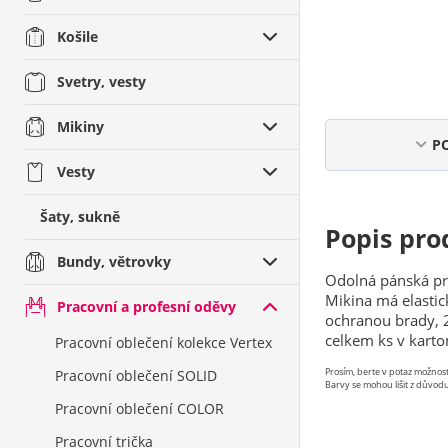
Košile
Svetry, vesty
Mikiny
P
Vesty
Šaty, sukně
Popis pro
Bundy, větrovky
Odolná pánská pra
Mikina má elastic
Pracovní a profesní oděvy
ochranou brady, 2
celkem ks v karto
Pracovní oblečení kolekce Vertex
Prosím, berte v potaz možno
Pracovní oblečení SOLID
Barvy se mohou lišit z důvodu
Pracovní oblečení COLOR
Pracovní trička