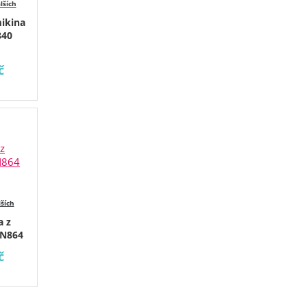
lších
ikina
40
č
lších
a z
JN864
č