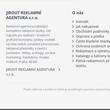
JIROUT REKLAMNÍ
O nás
AGENTURA s.r.o.
Kontakt
Reklamní agentura nabízející
Jak nakupovat
kompletní reklamní služby. Od
Obchodní podmínky
nápadu po realizaci - kreativní
Doprava a platba
grafické koncepty, polepy vozidel,
Často kladené otázk
výroba cedulí, označení provozoven,
Ochrana osobních ú
reklamní předměty a textil s
Reklamace a výměny
potiskem. Weby, e-shopy, on-line
Katalogy a šablony k
marketing. Pardubice, Hradec
Potisk reklamních p
Králové, Praha. 40 lidí
textilu
JIROUT REKLAMNÍ AGENTURA
s.r.o.
Podle zákona o evidenci tržeb je prodávající povinen vystavit k