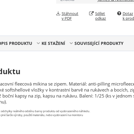
Stáhnout
Sdílet
Dotaz
v PDF
odkaz
k pro
OPIS PRODUKTU
KE STAŽENÍ
SOUVISEJÍCÍ PRODUKTY
duktu
covní fleecová mikina se zipem. Materiál: anti-pilling microfleec
ké softshellové vložky v kontrastní barvě na rukávech a bocích, zi
 boční kapsy na zip, kapsu na rukávu. Balení: 1/25 (ks v jednom 
nu).
st odchylky reálného odstínu barvy produktu od vyobrazeného náhledu.
 jiné šarže výroby, použití materiálu, nebo vyobrazení na monitoru