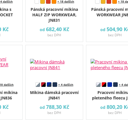
 4 dalších
+ 18 dalších
+ 18 da
kina s
Pánská pracovní mikina
Pánská pracovní m
POCKET
HALF ZIP WORKWEAR,
WORKWEAR JN8
JN831
0 Kč
682,40 Kč
504,90 K
od
od
H
bez DPH
bez DPH
18 dalších
+ 4 dalších
+ 4 da
ní mikina
Mikina dámská pracovní
Pracovní mikin
JN836
JN841
pleteného fleecu 
0 Kč
788,30 Kč
800,20 K
od
od
H
bez DPH
bez DPH