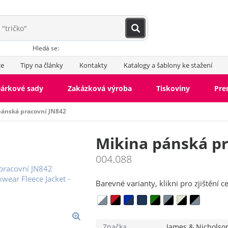
Hledá se:
ce
Tipy na články
Kontakty
Katalogy a šablony ke stažení
árkové sady
Zakázková výroba
Tiskoviny
Pr
pánská pracovní JN842
Mikina pánská pr
004.088
Barevné varianty, klikni pro zjištění c
Značka
James & Nicholso