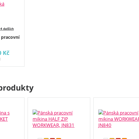
 4 dalších
 pracovní
0 Kč
H
produkty