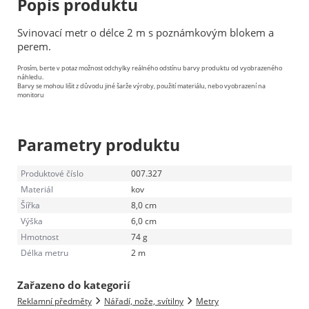
Popis produktu
Svinovací metr o délce 2 m s poznámkovým blokem a
perem.
Prosím, berte v potaz možnost odchylky reálného odstínu barvy produktu od vyobrazeného
náhledu.
Barvy se mohou lišit z důvodu jiné šarže výroby, použití materiálu, nebo vyobrazení na
monitoru
Parametry produktu
Produktové číslo
007.327
Materiál
kov
Šířka
8,0 cm
Výška
6,0 cm
Hmotnost
74 g
Délka metru
2 m
Zařazeno do kategorií
Reklamní předměty
Nářadí, nože, svítilny
Metry