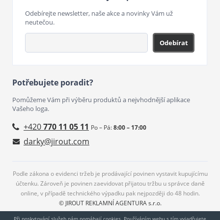
Odebírejte newsletter, naše akce a novinky Vám už
neutečou.
Odebírat
Potřebujete poradit?
Pomůžeme Vám při výběru produktů a nejvhodnější aplikace
Vašeho loga.
+420
770 11 05 11
Po – Pá:
8:00 – 17:00
darky@jirout.com
Podle zákona o evidenci tržeb je prodávající povinen vystavit kupujícímu
účtenku. Zároveň je povinen zaevidovat přijatou tržbu u správce daně
online, v případě technického výpadku pak nejpozději do 48 hodin.
© JIROUT REKLAMNÍ AGENTURA s.r.o.
Při poskytování služeb nám pomáhají cookies. Používáním webu s tím vyjadřujete