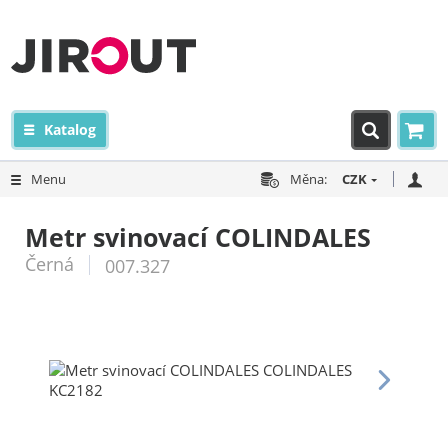
Katalog
Menu
Měna:
CZK
Metr svinovací COLINDALES
Černá
007.327