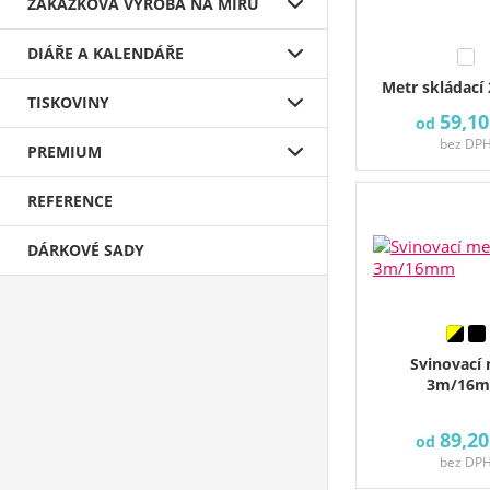
ZAKÁZKOVÁ VÝROBA NA MÍRU
DIÁŘE A KALENDÁŘE
Metr skládací
TISKOVINY
59,10
od
bez DP
PREMIUM
REFERENCE
DÁRKOVÉ SADY
Svinovací
3m/16
89,20
od
bez DP