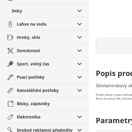
Deky
Lahve na vodu
Hrnky, sklo
Domácnost
Sport, volný čas
Popis pro
Psací potřeby
Sklolaminátový sk
Kancelářské potřeby
Prosím, berte v potaz možno
Barvy se mohou lišit z důvodu
Bloky, zápisníky
Elektronika
Parametr
Drobné reklamní předměty