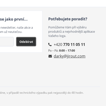
Potřebujete poradit?
se jako první...
Pomůžeme Vám při výběru
 newsletter, naše akce a
produktů a nejvhodnější aplikace
ám už neutečou.
Vašeho loga.
Odebírat
+420
770 11 05 11
Po – Pá:
8:00 – 17:00
darky@jirout.com
nline, v případě technického výpadku pak nejpozději do 48 hodin.