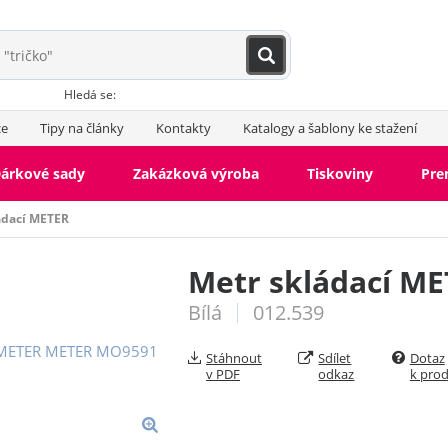
Hledá se:
ce
Tipy na články
Kontakty
Katalogy a šablony ke stažení
árkové sady
Zakázková výroba
Tiskoviny
Pr
ádací METER
Metr skládací M
Bílá
012.539
Stáhnout
Sdílet
Dotaz
v PDF
odkaz
k pro