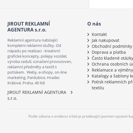
JIROUT REKLAMNÍ
O nás
AGENTURA s.r.o.
Kontakt
Reklamní agentura nabízející
Jak nakupovat
kompletní reklamní služby. Od
Obchodní podmínky
nápadu po realizaci - kreativní
Doprava a platba
grafické koncepty, polepy vozidel,
Často kladené otázk
výroba cedulí, označení provozoven,
Ochrana osobních ú
reklamní předměty a textil s
Reklamace a výměny
potiskem. Weby, e-shopy, on-line
Katalogy a šablony k
marketing. Pardubice, Hradec
Potisk reklamních p
Králové, Praha. 40 lidí
textilu
JIROUT REKLAMNÍ AGENTURA
s.r.o.
Podle zákona o evidenci tržeb je prodávající povinen vystavit k