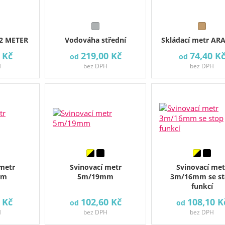
 2 METER
Vodováha střední
Skládací metr ARA
 Kč
219,00 Kč
74,40 K
od
od
H
bez DPH
bez DPH
 metr
Svinovací metr
Svinovací met
mm
5m/19mm
3m/16mm se s
funkcí
 Kč
102,60 Kč
108,10 K
od
od
H
bez DPH
bez DPH