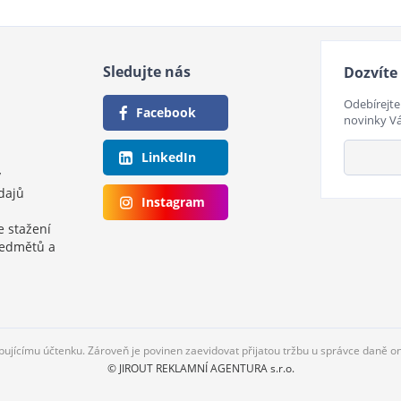
Sledujte nás
Dozvíte 
Odebírejte
Facebook
novinky V
LinkedIn
y
dajů
Instagram
e stažení
ředmětů a
upujícímu účtenku. Zároveň je povinen zaevidovat přijatou tržbu u správce daně o
© JIROUT REKLAMNÍ AGENTURA s.r.o.