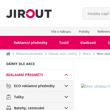
Vše o nákupu
Potisky
Referen
Reklamní předměty
Textil
Sladkosti
D
Domů
Reklamní předměty
Nářadí, nože, svítilny
Metry
Metr skl
DÁRKY DLE AKCE
REKLAMNÍ PŘEDMĚTY
ECO reklamní předměty
Tašky
Batohy, cestování