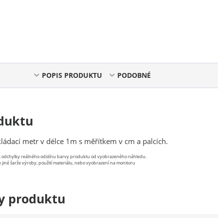
POPIS PRODUKTU
PODOBNÉ
duktu
ládací metr v délce 1m s měřítkem v cm a palcích.
st odchylky reálného odstínu barvy produktu od vyobrazeného náhledu.
 jiné šarže výroby, použití materiálu, nebo vyobrazení na monitoru
y produktu