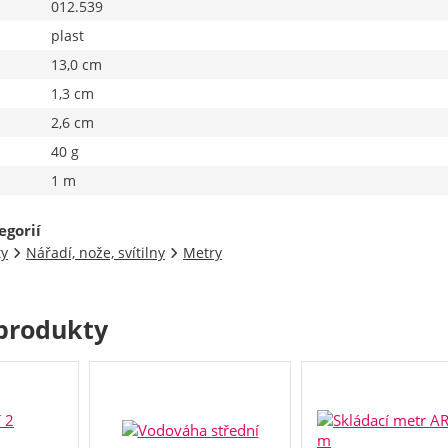
012.539
plast
13,0 cm
1,3 cm
2,6 cm
40 g
1 m
egorií
ty
Nářadí, nože, svítilny
Metry
produkty