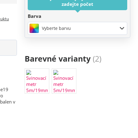
zadejte počet
Barva
duktu
Vyberte barvu
Barevné varianty
(2)
je19
ro
abalen v