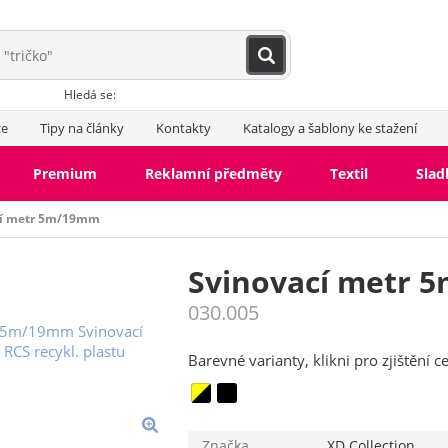
Hledá se:
ce
Tipy na články
Kontakty
Katalogy a šablony ke stažení
Premium
Reklamní předměty
Textil
Slad
cí metr 5m/19mm
Svinovací metr 
030.005
Barevné varianty, klikni pro zjištění c
Značka
XD Collection