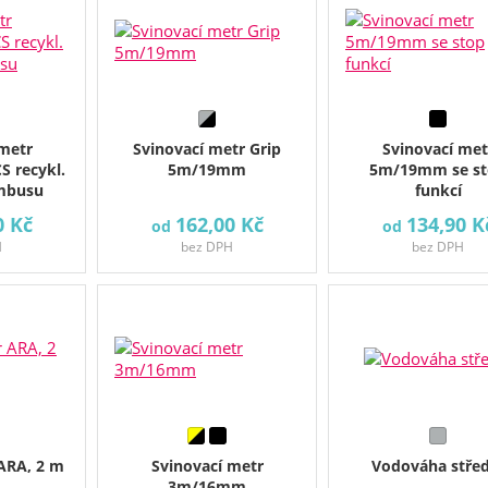
 metr
Svinovací metr Grip
Svinovací met
 recykl.
5m/19mm
5m/19mm se s
ambusu
funkcí
0 Kč
162,00 Kč
134,90 K
od
od
H
bez DPH
bez DPH
 ARA, 2 m
Svinovací metr
Vodováha střed
3m/16mm