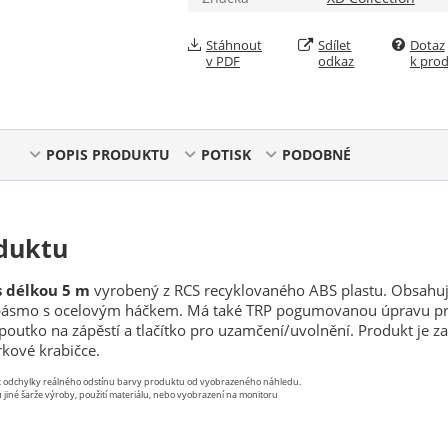
Stáhnout
Sdílet
Dotaz
v PDF
odkaz
k pro
POPIS PRODUKTU
POTISK
PODOBNÉ
duktu
s délkou 5 m
vyrobený z RCS recyklovaného ABS plastu. Obsahu
 pásmo s ocelovým háčkem. Má také TRP pogumovanou úpravu p
outko na zápěstí a tlačítko pro uzamčení/uvolnění. Produkt je z
kové krabičce.
st odchylky reálného odstínu barvy produktu od vyobrazeného náhledu.
 jiné šarže výroby, použití materiálu, nebo vyobrazení na monitoru