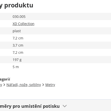
y produktu
030.005
XD Collection
plast
7,2 cm
3,7 cm
7,2 cm
197 g
5 m
egorií
ty
Nářadí, nože, svítilny
Metry
ozměry
pro umístění potisku