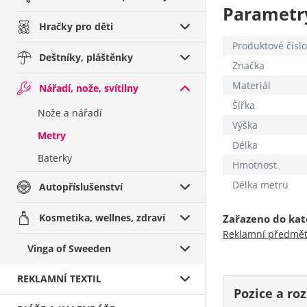
Parametr
Hračky pro děti
Produktové číslo
Deštníky, pláštěnky
Značka
Materiál
Nářadí, nože, svítilny
Šířka
Nože a nářadí
Výška
Metry
Délka
Baterky
Hmotnost
Délka metru
Autopříslušenství
Kosmetika, wellnes, zdraví
Zařazeno do kat
Reklamní předmě
Vinga of Sweeden
REKLAMNÍ TEXTIL
Pozice a r