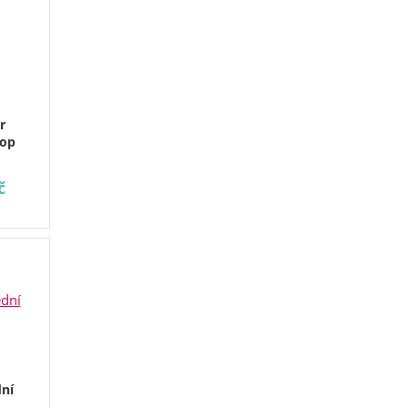
r
top
č
ní