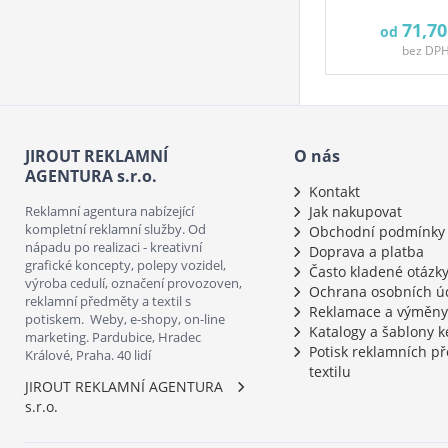
71,70
od
bez DP
JIROUT REKLAMNÍ
O nás
AGENTURA s.r.o.
Kontakt
Reklamní agentura nabízející
Jak nakupovat
kompletní reklamní služby. Od
Obchodní podmínky
nápadu po realizaci - kreativní
Doprava a platba
grafické koncepty, polepy vozidel,
Často kladené otázk
výroba cedulí, označení provozoven,
Ochrana osobních ú
reklamní předměty a textil s
Reklamace a výměny
potiskem. Weby, e-shopy, on-line
Katalogy a šablony k
marketing. Pardubice, Hradec
Potisk reklamních p
Králové, Praha. 40 lidí
textilu
JIROUT REKLAMNÍ AGENTURA
s.r.o.