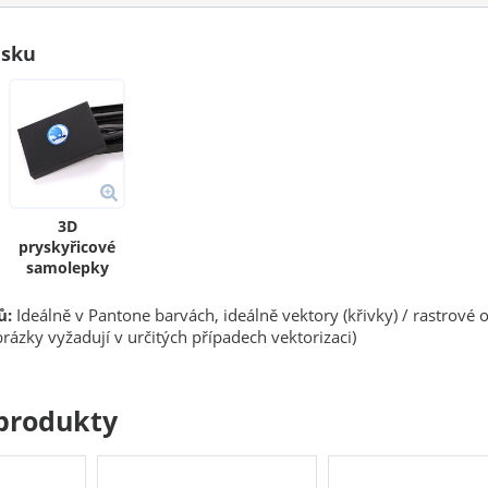
isku
3D
pryskyřicové
samolepky
ů:
Ideálně v Pantone barvách, ideálně vektory (křivky) / rastrové 
rázky vyžadují v určitých případech vektorizaci)
produkty