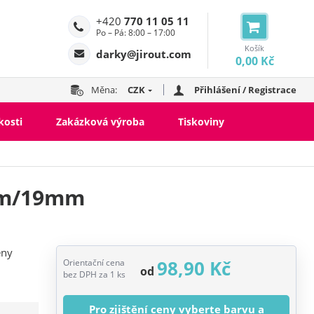
+420
770 11 05 11
Po – Pá: 8:00 – 17:00
Košík
darky@jirout.com
0,00 Kč
Měna:
CZK
Přihlášení / Registrace
kosti
Zakázková výroba
Tiskoviny
5m/19mm
eny
98,90 Kč
Orientační cena
od
bez DPH za 1 ks
Pro zjištění ceny vyberte barvu a