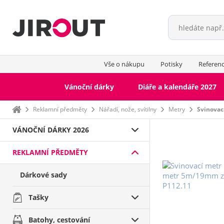
Vše o nákupu
Potisky
Referen
Vánoční dárky
Diáře a kalendáře 2027
Domů
Reklamní předměty
Nářadí, nože, svítilny
Metry
Svinova
VÁNOČNÍ DÁRKY 2026
REKLAMNÍ PŘEDMĚTY
Dárkové sady
Tašky
Batohy, cestování