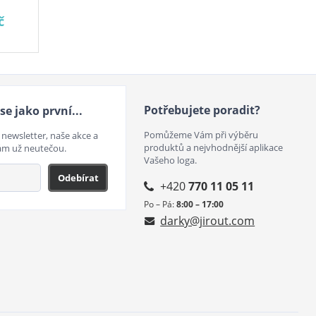
č
Potřebujete poradit?
se jako první...
Pomůžeme Vám při výběru
 newsletter, naše akce a
produktů a nejvhodnější aplikace
ám už neutečou.
Vašeho loga.
Odebírat
+420
770 11 05 11
Po – Pá:
8:00 – 17:00
darky@jirout.com