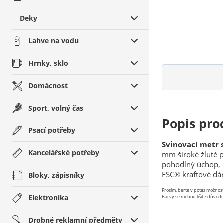
Deky
Lahve na vodu
Hrnky, sklo
Domácnost
Sport, volný čas
Popis pro
Psací potřeby
Svinovací metr 
Kancelářské potřeby
mm široké žluté
pohodlný úchop, p
FSC® kraftové dár
Bloky, zápisníky
Prosím, berte v potaz možno
Elektronika
Barvy se mohou lišit z důvodu
Drobné reklamní předměty