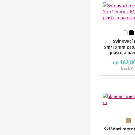
Svinovací
5m/19mm z RCS
plastu a b
162,0
od
bez DP
Skládací metr