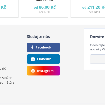
 Kč
86,00 Kč
211,20 K
od
od
H
bez DPH
bez DPH
Sledujte nás
Dozvíte 
Odebírejte
Facebook
novinky V
LinkedIn
y
dajů
Instagram
e stažení
ředmětů a