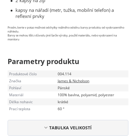
2 kapsy na zip
kapsy na nářadí (metr, tužka, mobilní telefon) a
reflexní prvky
Prosím, berte v potaz možnost odchylky reálného odstínu barvy produktu od vyobrazeného
náhledu.
Barvy se mohou lišit z důvodu jiné šarže výroby, použití materiálu, nebo vyobrazení na
monitoru
Parametry produktu
Produktové číslo
004.114
Značka
James & Nicholson
Pohlaví
Pánské
Materiál
100% bavlna, polyamid, polyester
Délka nohavic
krátké
Prací teplota
60 °
TABULKA VELIKOSTÍ