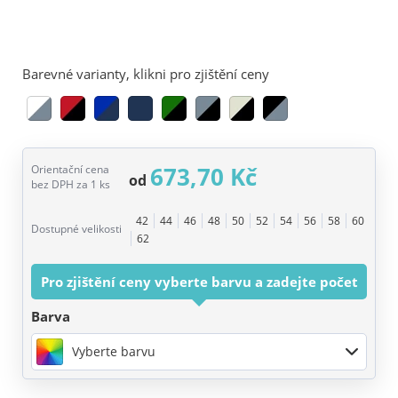
Barevné varianty, klikni pro zjištění ceny
673,70 Kč
Orientační cena
od
bez DPH za 1 ks
42
44
46
48
50
52
54
56
58
60
Dostupné velikosti
62
Pro zjištění ceny vyberte barvu a zadejte počet
Barva
Vyberte barvu