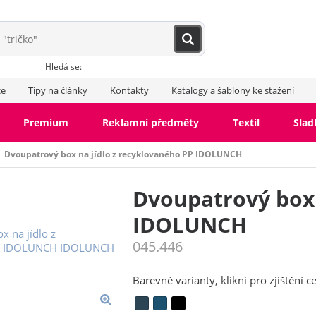
Hledá se:
ce
Tipy na články
Kontakty
Katalogy a šablony ke stažení
Premium
Reklamní předměty
Textil
Slad
Dvoupatrový box na jídlo z recyklovaného PP IDOLUNCH
Dvoupatrový box 
IDOLUNCH
045.446
Barevné varianty, klikni pro zjištění c