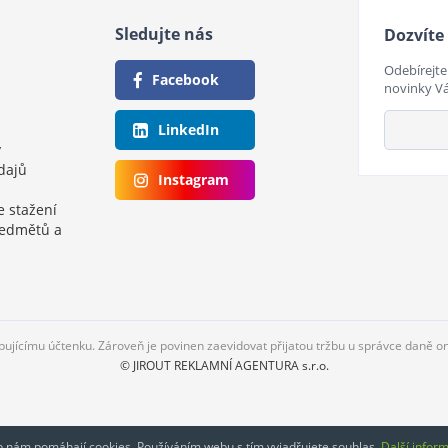
Sledujte nás
Dozvíte 
Odebírejte
Facebook
novinky V
LinkedIn
y
dajů
Instagram
e stažení
ředmětů a
upujícímu účtenku. Zároveň je povinen zaevidovat přijatou tržbu u správce daně o
© JIROUT REKLAMNÍ AGENTURA s.r.o.
eb nám pomáhají cookies. Používáním webu s tím vyjadřujete souhlas.
Další infor