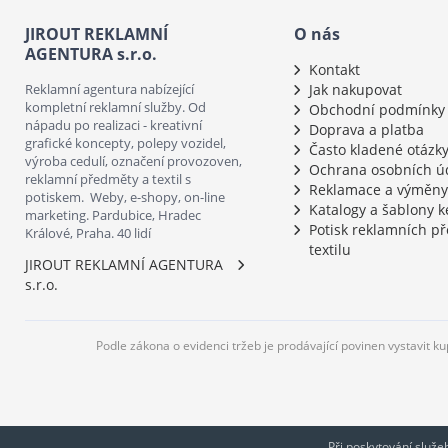
JIROUT REKLAMNÍ
O nás
AGENTURA s.r.o.
Kontakt
Reklamní agentura nabízející
Jak nakupovat
kompletní reklamní služby. Od
Obchodní podmínky
nápadu po realizaci - kreativní
Doprava a platba
grafické koncepty, polepy vozidel,
Často kladené otázk
výroba cedulí, označení provozoven,
Ochrana osobních ú
reklamní předměty a textil s
Reklamace a výměny
potiskem. Weby, e-shopy, on-line
Katalogy a šablony k
marketing. Pardubice, Hradec
Potisk reklamních p
Králové, Praha. 40 lidí
textilu
JIROUT REKLAMNÍ AGENTURA
s.r.o.
Podle zákona o evidenci tržeb je prodávající povinen vystavit k
Při poskytování služ