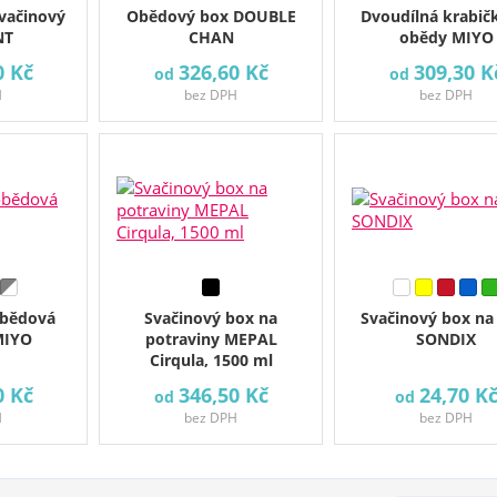
vačinový
Obědový box DOUBLE
Dvoudílná krabič
NT
CHAN
obědy MIYO
0 Kč
326,60 Kč
309,30 K
od
od
H
bez DPH
bez DPH
obědová
Svačinový box na
Svačinový box na 
MIYO
potraviny MEPAL
SONDIX
Cirqula, 1500 ml
0 Kč
346,50 Kč
24,70 K
od
od
H
bez DPH
bez DPH