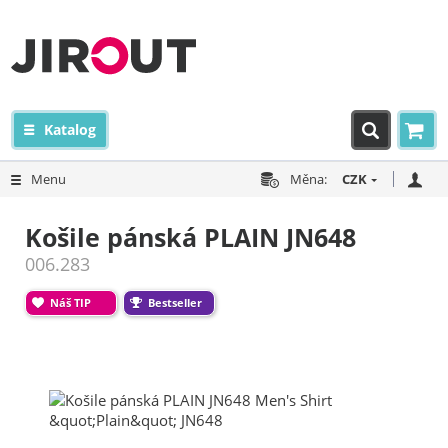
Katalog
Menu
Měna:
CZK
Košile pánská PLAIN JN648
006.283
Náš TIP
Bestseller