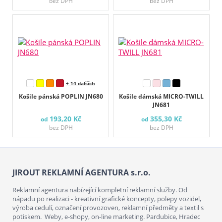
bez DPH
bez DPH
+ 14 dalších
Košile pánská POPLIN JN680
Košile dámská MICRO-TWILL
JN681
193,20 Kč
355,30 Kč
od
od
bez DPH
bez DPH
JIROUT REKLAMNÍ AGENTURA s.r.o.
Reklamní agentura nabízející kompletní reklamní služby. Od
nápadu po realizaci - kreativní grafické koncepty, polepy vozidel,
výroba cedulí, označení provozoven, reklamní předměty a textil s
potiskem. Weby, e-shopy, on-line marketing. Pardubice, Hradec