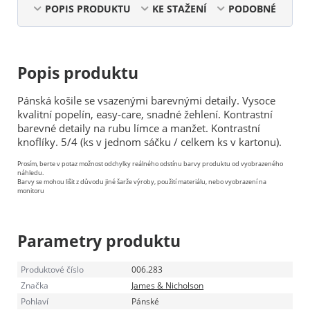
POPIS PRODUKTU
KE STAŽENÍ
PODOBNÉ
Popis produktu
Pánská košile se vsazenými barevnými detaily. Vysoce
kvalitní popelín, easy-care, snadné žehlení. Kontrastní
barevné detaily na rubu límce a manžet. Kontrastní
knoflíky. 5/4 (ks v jednom sáčku / celkem ks v kartonu).
Prosím, berte v potaz možnost odchylky reálného odstínu barvy produktu od vyobrazeného
náhledu.
Barvy se mohou lišit z důvodu jiné šarže výroby, použití materiálu, nebo vyobrazení na
monitoru
Parametry produktu
Produktové číslo
006.283
Značka
James & Nicholson
Pohlaví
Pánské