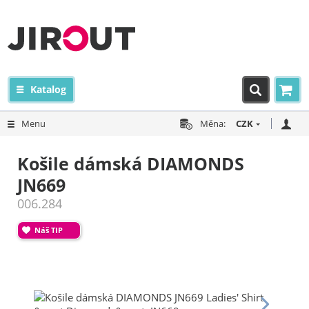
Katalog
Menu
Měna:
CZK
Košile dámská DIAMONDS
JN669
006.284
Náš TIP