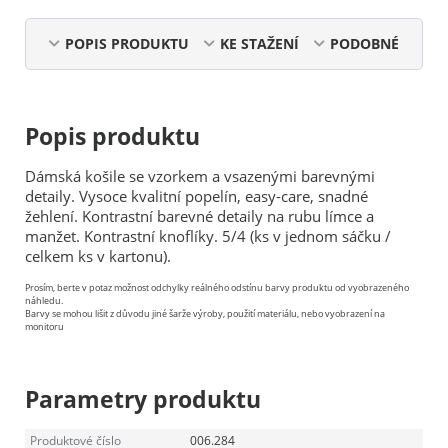
POPIS PRODUKTU
KE STAŽENÍ
PODOBNÉ
Popis produktu
Dámská košile se vzorkem a vsazenými barevnými
detaily. Vysoce kvalitní popelín, easy-care, snadné
žehlení. Kontrastní barevné detaily na rubu límce a
manžet. Kontrastní knoflíky. 5/4 (ks v jednom sáčku /
celkem ks v kartonu).
Prosím, berte v potaz možnost odchylky reálného odstínu barvy produktu od vyobrazeného
náhledu.
Barvy se mohou lišit z důvodu jiné šarže výroby, použití materiálu, nebo vyobrazení na
monitoru
Parametry produktu
Produktové číslo
006.284