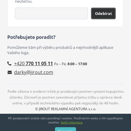
neutečou.
Odebírat
Potřebujete poradit?
Pomůžeme Vám při výběru produktů a nejvhodnější aplikace
Vašeho loga.
+420
770 11 05 11
Po – Pá:
8:00 – 17:00
darky@jirout.com
Podle zákona o evidenci tržeb je prodávající povinen vystavit kupujícímu
účtenku. Zároveň je povinen zaevidovat přijatou tržbu u správce daně
online, v případě technického výpadku pak nejpozději do 48 hodin.
© JIROUT REKLAMNÍ AGENTURA s.r.o.
Při poskytování služeb nám pomáhají cookies. Používáním webu s tím vyjadřujete
souhlas.
Další informace