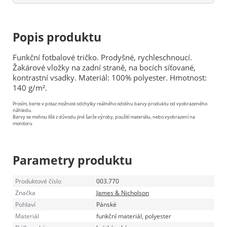
Popis produktu
Funkční fotbalové tričko. Prodyšné, rychleschnoucí.
Žakárové vložky na zadní straně, na bocích síťované,
kontrastní vsadky. Materiál: 100% polyester. Hmotnost:
140 g/m².
Prosím, berte v potaz možnost odchylky reálného odstínu barvy produktu od vyobrazeného
náhledu.
Barvy se mohou lišit z důvodu jiné šarže výroby, použití materiálu, nebo vyobrazení na
monitoru
Parametry produktu
Produktové číslo
003.770
Značka
James & Nicholson
Pohlaví
Pánské
Materiál
funkční materiál, polyester