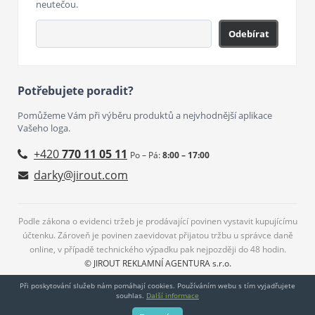
neutečou.
Odebírat
Potřebujete poradit?
Pomůžeme Vám při výběru produktů a nejvhodnější aplikace
Vašeho loga.
+420
770 11 05 11
Po – Pá:
8:00 – 17:00
darky@jirout.com
Podle zákona o evidenci tržeb je prodávající povinen vystavit kupujícímu
účtenku. Zároveň je povinen zaevidovat přijatou tržbu u správce daně
online, v případě technického výpadku pak nejpozději do 48 hodin.
© JIROUT REKLAMNÍ AGENTURA s.r.o.
Při poskytování služeb nám pomáhají cookies. Používáním webu s tím vyjadřujete
souhlas.
Další informace