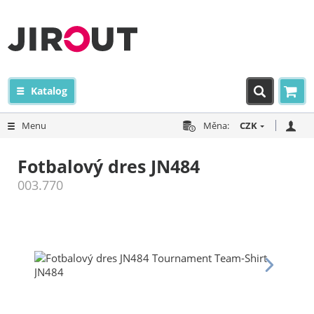
Katalog
Menu
Měna:
CZK
Fotbalový dres JN484
003.770