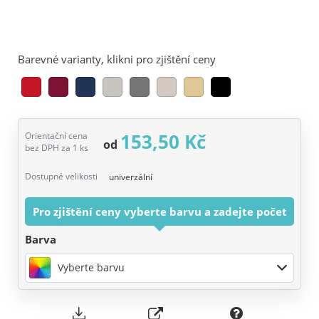
Barevné varianty, klikni pro zjištění ceny
153,50 Kč
Orientační cena
od
bez DPH za 1 ks
Dostupné velikosti
univerzální
Pro zjištění ceny vyberte barvu a zadejte počet
Barva
Vyberte barvu