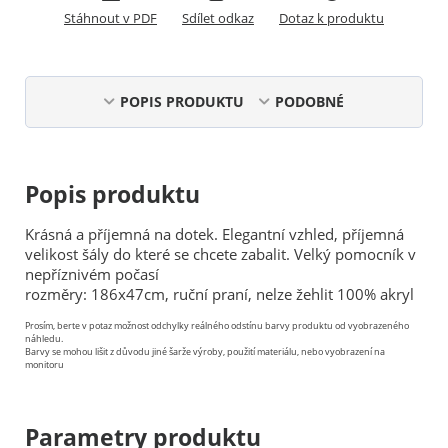
Stáhnout v PDF
Sdílet odkaz
Dotaz k produktu
POPIS PRODUKTU
PODOBNÉ
Popis produktu
Krásná a příjemná na dotek. Elegantní vzhled, příjemná
velikost šály do které se chcete zabalit. Velký pomocník v
nepříznivém počasí
rozměry: 186x47cm, ruční praní, nelze žehlit 100% akryl
Prosím, berte v potaz možnost odchylky reálného odstínu barvy produktu od vyobrazeného
náhledu.
Barvy se mohou lišit z důvodu jiné šarže výroby, použití materiálu, nebo vyobrazení na
monitoru
Parametry produktu