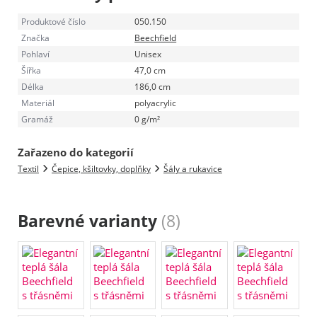
Produktové číslo
050.150
Značka
Beechfield
Pohlaví
Unisex
Šířka
47,0 cm
Délka
186,0 cm
Materiál
polyacrylic
Gramáž
0 g/m²
Zařazeno do kategorií
Textil
Čepice, kšiltovky, doplňky
Šály a rukavice
Barevné varianty
(8)