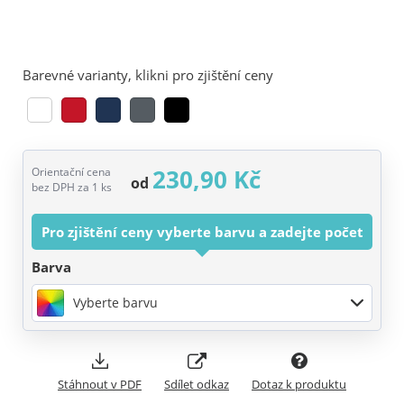
Barevné varianty, klikni pro zjištění ceny
230,90 Kč
Orientační cena
od
bez DPH za 1 ks
Pro zjištění ceny vyberte barvu a zadejte počet
Barva
Vyberte barvu
Stáhnout v PDF
Sdílet odkaz
Dotaz k produktu