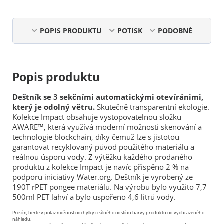
POPIS PRODUKTU
POTISK
PODOBNÉ
Popis produktu
Deštník se 3 sekčními automatickými otevíránimi,
který je odolný větru.
Skutečně transparentní ekologie.
Kolekce Impact obsahuje vystopovatelnou složku
AWARE™, která využívá moderní možnosti skenování a
technologie blockchain, díky čemuž lze s jistotou
garantovat recyklovaný původ použitého materiálu a
reálnou úsporu vody. Z výtěžku každého prodaného
produktu z kolekce Impact je navíc přispěno 2 % na
podporu iniciativy Water.org. Deštník je vyrobený ze
190T rPET pongee materiálu. Na výrobu bylo využito 7,7
500ml PET lahví a bylo uspořeno 4,6 litrů vody.
Prosím, berte v potaz možnost odchylky reálného odstínu barvy produktu od vyobrazeného
náhledu.