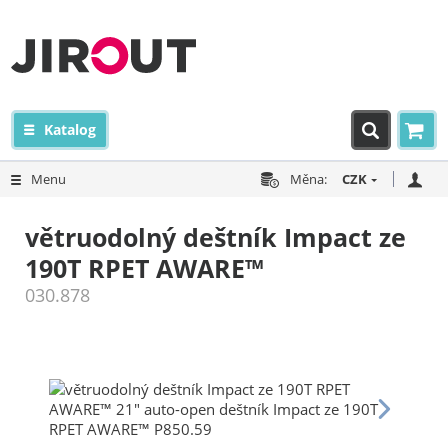
Katalog
Menu
Měna:
CZK
větruodolný deštník Impact ze
190T RPET AWARE™
030.878