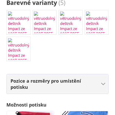
Barevné varianty
(5)
Pozice a rozměry
pro umístění
potisku
Možnosti potisku