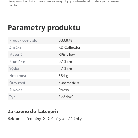
Barvy se mohou lišit z důvodu jiné šarže výroby, použití materiálu, nebo vyobrazení na
monitoru
Parametry produktu
Produktové číslo
030.878
Značka
XD Collection
Materiál
RPET, kov
Průměr ø
97,0 cm
Výška
57,0 cm
Hmotnost
384 g
Otevírání
automatické
Rukojeť
Rovná
Typ
Skládací
Zařazeno do kategorií
Reklamní předměty
Deštníky a pláštěnky