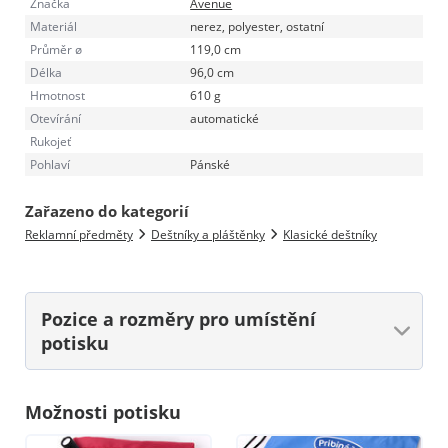
Značka
Avenue
Materiál
nerez, polyester, ostatní
Průměr ø
119,0 cm
Délka
96,0 cm
Hmotnost
610 g
Otevírání
automatické
Rukojeť
Pohlaví
Pánské
Zařazeno do kategorií
Reklamní předměty
Deštníky a pláštěnky
Klasické deštníky
Pozice a rozměry
pro umístění
potisku
Možnosti potisku