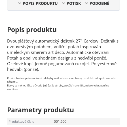
POPIS PRODUKTU
POTISK
PODOBNÉ
Popis produktu
Dvouplášťový automatický deštník 27" Cardew. Deštník s
dvouvrstvým potahem, vnitřní potah inspirován
uměleckým směrem art deco. Automatické otevírání.
Potah a obal ve shodném designu z hedvábí ponžé.
Ocelové kopí. Jemně pogumovaná rukojeť. Polyesterové
hedvábí (ponžé).
Prosím, berte v potaz možnost odchylky reálného odstínu barvy produktu od vyobrazeného
náhledu.
Barvy se mohou lišit z důvodu jiné šarže výroby, použití materiálu, nebo vyobrazení na
monitoru
Parametry produktu
Produktové číslo
001.605