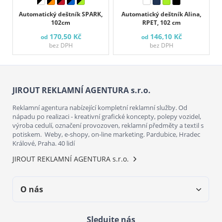
Automatický deštník SPARK,
Automatický deštník Alina,
102cm
RPET, 102 cm
170,50 Kč
146,10 Kč
od
od
bez DPH
bez DPH
JIROUT REKLAMNÍ AGENTURA s.r.o.
Reklamní agentura nabízející kompletní reklamní služby. Od
nápadu po realizaci - kreativní grafické koncepty, polepy vozidel,
výroba cedulí, označení provozoven, reklamní předměty a textil s
potiskem. Weby, e-shopy, on-line marketing. Pardubice, Hradec
Králové, Praha. 40 lidí
JIROUT REKLAMNÍ AGENTURA s.r.o.
O nás
Sledujte nás