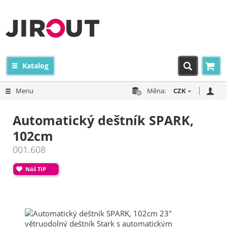
Katalog
Menu
Měna:
CZK
Automatický deštník SPARK,
102cm
001.608
Náš TIP