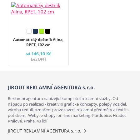
Automatický deštník Alina,
RPET, 102 cm
146,10 Kč
od
bez DPH
JIROUT REKLAMNÍ AGENTURA s.r.o.
Reklamní agentura nabízející kompletní reklamní služby. Od
nápadu po realizaci - kreativní grafické koncepty, polepy vozidel,
výroba cedulí, označení provozoven, reklamní předměty a textil s
potiskem. Weby, e-shopy, on-line marketing. Pardubice, Hradec
Králové, Praha. 40 lidí
JIROUT REKLAMNÍ AGENTURA s.r.o.