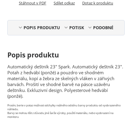
Stáhnout v PDF
Sdílet odkaz
Dotaz k produktu
POPIS PRODUKTU
POTISK
PODOBNÉ
Popis produktu
Automatický deštník 23" Spark. Automatický deštník 23".
Potah z hedvábí (ponžé) a pouzdro ve shodném
materiálu, kopí a žebra ze skelných vláken v zářivých
barvách. Prošití ve shodné barvě na pásce uzávěru
deštníku. Exkluzivní design. Polyesterové hedvábí
(ponžé).
Prosím, berte v potaz možnost odchylky reálného odstínu barvy produktu od vyobrazeného
náhledu.
Barvy se mohou lišit z důvodu jiné šarže výroby, použití materiálu, nebo vyobrazení na
monitoru