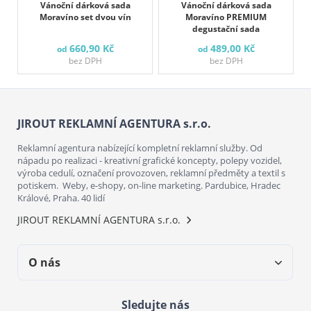
Vánoční dárková sada
Vánoční dárková sada
Moravíno set dvou vín
Moravíno PREMIUM
degustační sada
660,90 Kč
489,00 Kč
od
od
bez DPH
bez DPH
JIROUT REKLAMNÍ AGENTURA s.r.o.
Reklamní agentura nabízející kompletní reklamní služby. Od
nápadu po realizaci - kreativní grafické koncepty, polepy vozidel,
výroba cedulí, označení provozoven, reklamní předměty a textil s
potiskem. Weby, e-shopy, on-line marketing. Pardubice, Hradec
Králové, Praha. 40 lidí
JIROUT REKLAMNÍ AGENTURA s.r.o.
O nás
Sledujte nás