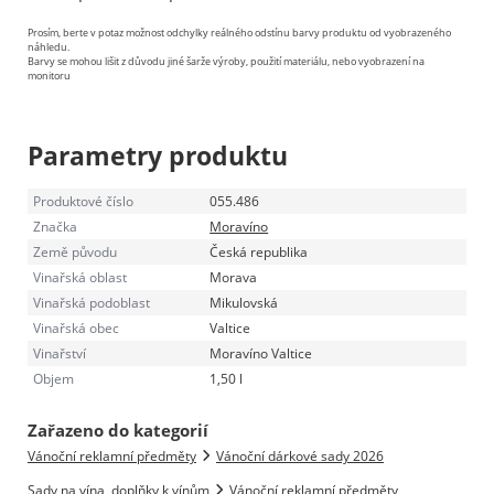
Prosím, berte v potaz možnost odchylky reálného odstínu barvy produktu od vyobrazeného
náhledu.
Barvy se mohou lišit z důvodu jiné šarže výroby, použití materiálu, nebo vyobrazení na
monitoru
Parametry produktu
Produktové číslo
055.486
Značka
Moravíno
Země původu
Česká republika
Vinařská oblast
Morava
Vinařská podoblast
Mikulovská
Vinařská obec
Valtice
Vinařství
Moravíno Valtice
Objem
1,50 l
Zařazeno do kategorií
Vánoční reklamní předměty
Vánoční dárkové sady 2026
Sady na vína, doplňky k vínům
Vánoční reklamní předměty