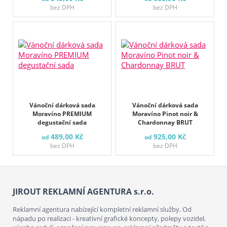
bez DPH
bez DPH
Vánoční dárková sada
Vánoční dárková sada
Moravíno PREMIUM
Moravíno Pinot noir &
degustační sada
Chardonnay BRUT
489,00 Kč
925,00 Kč
od
od
bez DPH
bez DPH
JIROUT REKLAMNÍ AGENTURA s.r.o.
Reklamní agentura nabízející kompletní reklamní služby. Od
nápadu po realizaci - kreativní grafické koncepty, polepy vozidel,