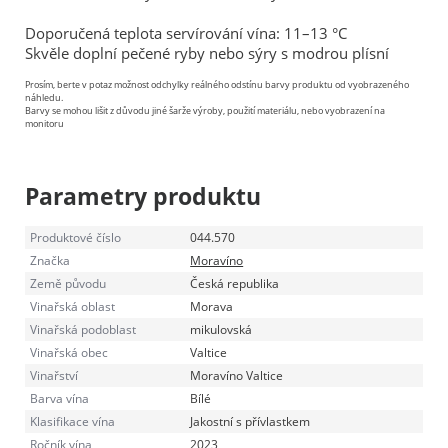
Doporučená teplota servírování vína: 11–13 °C
Skvěle doplní pečené ryby nebo sýry s modrou plísní
Prosím, berte v potaz možnost odchylky reálného odstínu barvy produktu od vyobrazeného
náhledu.
Barvy se mohou lišit z důvodu jiné šarže výroby, použití materiálu, nebo vyobrazení na
monitoru
Parametry produktu
Produktové číslo
044.570
Značka
Moravíno
Země původu
Česká republika
Vinařská oblast
Morava
Vinařská podoblast
mikulovská
Vinařská obec
Valtice
Vinařství
Moravíno Valtice
Barva vína
Bílé
Klasifikace vína
Jakostní s přívlastkem
Ročník vína
2023