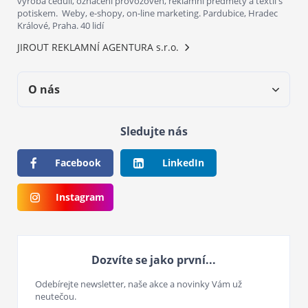
výroba cedulí, označení provozoven, reklamní předměty a textil s
potiskem. Weby, e-shopy, on-line marketing. Pardubice, Hradec
Králové, Praha. 40 lidí
JIROUT REKLAMNÍ AGENTURA s.r.o.
O nás
Sledujte nás
Facebook
LinkedIn
Instagram
Dozvíte se jako první...
Odebírejte newsletter, naše akce a novinky Vám už
neutečou.