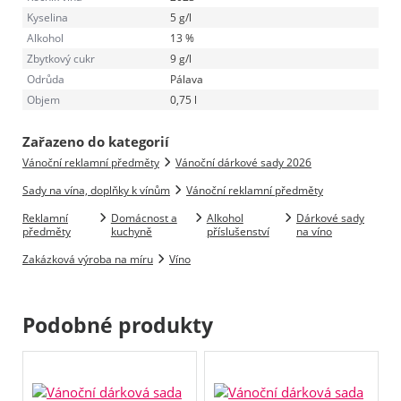
Kyselina
5 g/l
Alkohol
13 %
Zbytkový cukr
9 g/l
Odrůda
Pálava
Objem
0,75 l
Zařazeno do kategorií
Vánoční reklamní předměty
Vánoční dárkové sady 2026
Sady na vína, doplňky k vínům
Vánoční reklamní předměty
Reklamní
Domácnost a
Alkohol
Dárkové sady
předměty
kuchyně
příslušenství
na víno
Zakázková výroba na míru
Víno
Podobné produkty