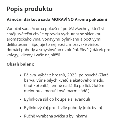
Popis produktu
Vánoční dárková sada MORAVÍNO Aroma pokušení
Vánoční sada Aroma pokušení potěší všechny, kteří si
chtějí sváteční chvíle opravdu vychutnat se sklenkou
aromatického vína, voňavými bylinkami a poctivými
delikatesami. Spojuje to nejlepší z moravské vinice,
domácí pohody a smyslového uvolnění. Skvělý dárek pro
kolegy, klienty i vaše nejbližší.
Obsah balení:
Pálava, výběr z hroznů, 2023, polosuchá (Zlatá
barva. Vůně bílých květů a akátového medu.
Chuť kořenitá, jemně nasládlá po liči, žlutém
melounu a meruňkové marmeládě.)
Bylinková sůl do koupele s levandulí
Bylinkový čaj pro chvíle pohody (mix bylin)
Ručně vyráběná svíčka s bylinkami