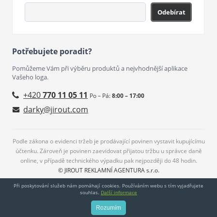
Odebírat
Potřebujete poradit?
Pomůžeme Vám při výběru produktů a nejvhodnější aplikace
Vašeho loga.
+420
770 11 05 11
Po – Pá:
8:00 – 17:00
darky@jirout.com
Podle zákona o evidenci tržeb je prodávající povinen vystavit kupujícímu
účtenku. Zároveň je povinen zaevidovat přijatou tržbu u správce daně
online, v případě technického výpadku pak nejpozději do 48 hodin.
© JIROUT REKLAMNÍ AGENTURA s.r.o.
Při poskytování služeb nám pomáhají cookies. Používáním webu s tím vyjadřujete
souhlas.
Další informace
Rozumím