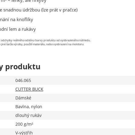
m² – lehký, ale hřejivý
e snadnou údržbou (lze prát v pračce)
nání na knoflíky
dní lem a rukávy
st odchylky reálného odstínu barvy produktu od vyobrazeného náhledu.
 jiné šarže výroby, použití materiálu, nebo vyobrazení na monitoru
y produktu
046.065
CUTTER BUCK
Dámské
Bavlna, nylon
dlouhý rukáv
200 g/m²
V-výstřih