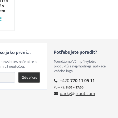
TTER
 s
hem
č
Potřebujete poradit?
se jako první...
Pomůžeme Vám při výběru
 newsletter, naše akce a
produktů a nejvhodnější aplikace
ám už neutečou.
Vašeho loga.
Odebírat
+420
770 11 05 11
Po – Pá:
8:00 – 17:00
darky@jirout.com