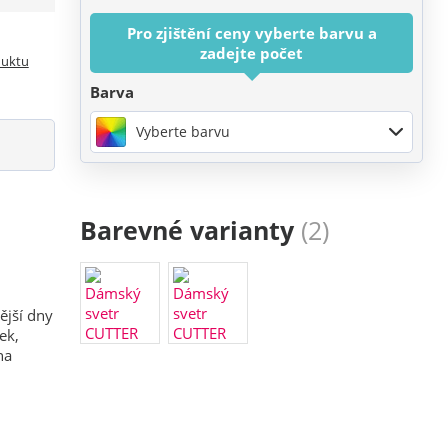
Pro zjištění ceny vyberte barvu a
zadejte počet
duktu
Barva
Vyberte barvu
Barevné varianty
(2)
ější dny
ek,
na