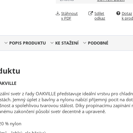
Stáhnout
Sdílet
Dotaz
v PDF
odkaz
k pro
POPIS PRODUKTU
KE STAŽENÍ
PODOBNÉ
duktu
AKVILLE
rzální svetr z řady OAKVILLE představuje ideální vrstvu pro chladn
estách. Jemný úplet z bavlny a nylonu nabízí příjemný pocit na dot
nost a spolehlivou tvarovou stálost. Díky propínacímu zapínání 
vanému zakončení působí svetr decentně a upraveně.
20 % nylon