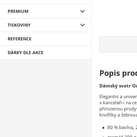
PREMIUM
TISKOVINY
REFERENCE
DÁRKY DLE AKCE
Popis pro
Dámský svetr O
Elegantní a unive
v kanceláři i na c
přirozenou prodyš
knoflíky a žebro
80 % bavlna, 