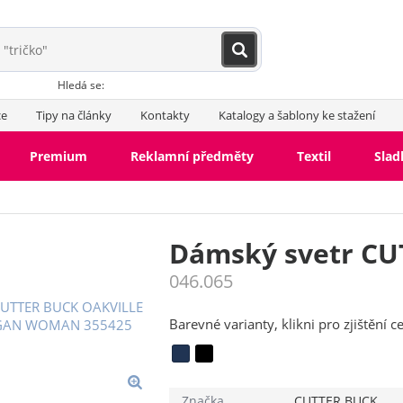
Hledá se:
ce
Tipy na články
Kontakty
Katalogy a šablony ke stažení
Premium
Reklamní předměty
Textil
Slad
Dámský svetr CU
046.065
Barevné varianty, klikni pro zjištění c
Značka
CUTTER BUCK