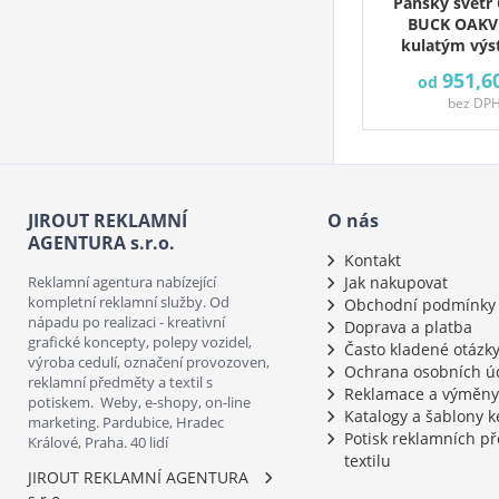
Pánský svetr
BUCK OAKVI
kulatým výs
951,6
od
bez DP
JIROUT REKLAMNÍ
O nás
AGENTURA s.r.o.
Kontakt
Reklamní agentura nabízející
Jak nakupovat
kompletní reklamní služby. Od
Obchodní podmínky
nápadu po realizaci - kreativní
Doprava a platba
grafické koncepty, polepy vozidel,
Často kladené otázk
výroba cedulí, označení provozoven,
Ochrana osobních ú
reklamní předměty a textil s
Reklamace a výměny
potiskem. Weby, e-shopy, on-line
Katalogy a šablony k
marketing. Pardubice, Hradec
Potisk reklamních p
Králové, Praha. 40 lidí
textilu
JIROUT REKLAMNÍ AGENTURA