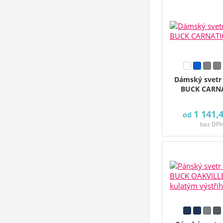
Dámský svetr
BUCK CARN
1 141,
od
bez DP