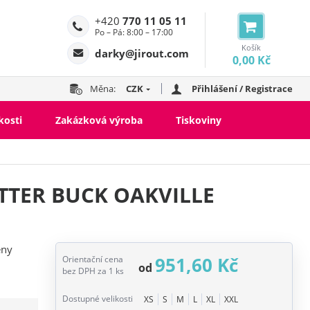
+420
770 11 05 11
Po – Pá: 8:00 – 17:00
Košík
darky@jirout.com
0,00 Kč
Měna:
CZK
Přihlášení / Registrace
kosti
Zakázková výroba
Tiskoviny
TTER BUCK OAKVILLE
eny
951,60 Kč
Orientační cena
od
bez DPH za 1 ks
Dostupné velikosti
XS
S
M
L
XL
XXL