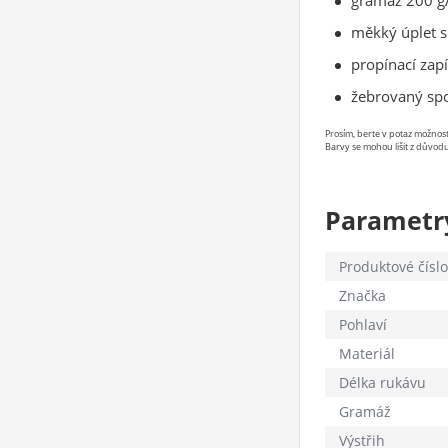
gramáž 200 g/
měkký úplet s
propínací zapí
žebrovaný spo
Prosím, berte v potaz možno
Barvy se mohou lišit z důvodu
Parametr
Produktové číslo
Značka
Pohlaví
Materiál
Délka rukávu
Gramáž
Výstřih