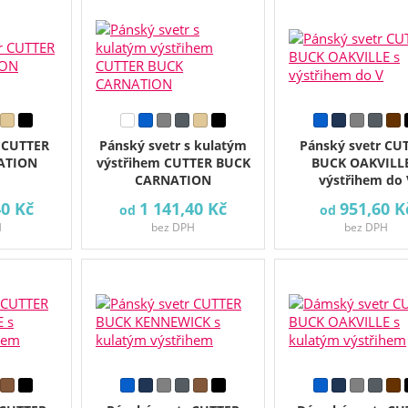
 CUTTER
Pánský svetr s kulatým
Pánský svetr CU
ATION
výstřihem CUTTER BUCK
BUCK OAKVILLE
CARNATION
výstřihem do 
40 Kč
1 141,40 Kč
951,60 K
od
od
H
bez DPH
bez DPH