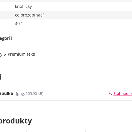
knoflíčky
celorozepínací
40 °
egorií
ty
Premium textil
í
tabulka
[png, 105.90 kB]
Stáhnout 
produkty