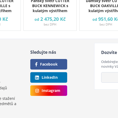
 CUTTER
Pánský svetr CUTTER
Dámský svetr CU
LLE s
BUCK KENNEWICK s
BUCK OAKVILLE
třihem
kulatým výstřihem
kulatým výstři
0 Kč
2 475,20 Kč
951,60 K
od
od
H
bez DPH
bez DPH
Sledujte nás
Dozvíte 
Odebírejte
Facebook
novinky V
LinkedIn
y
dajů
Instagram
e stažení
ředmětů a