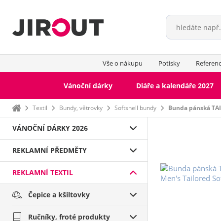
Vše o nákupu
Potisky
Referen
Vánoční dárky
Diáře a kalendáře 2027
Domů
Textil
Bundy, větrovky
Softshell bundy
Bunda pánská TA
VÁNOČNÍ DÁRKY 2026
REKLAMNÍ PŘEDMĚTY
REKLAMNÍ TEXTIL
Čepice a kšiltovky
Ručníky, froté produkty