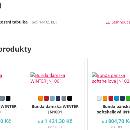
í
kostní tabulka
[pdf, 144.05 kB]
Stáhnout 
produkty
 WINTER
Bunda dámská WINTER
Bunda pánsk
0
JN1001
softshellová JN
30 Kč
1 421,30 Kč
804,70 K
od
od
H
bez DPH
bez DPH