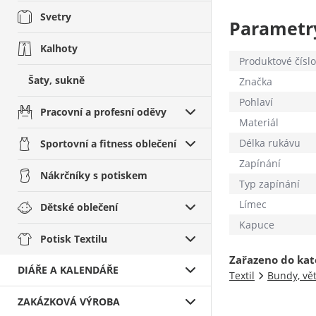
Svetry
Parametr
Kalhoty
Produktové číslo
Šaty, sukně
Značka
Pohlaví
Pracovní a profesní oděvy
Materiál
Délka rukávu
Sportovní a fitness oblečení
Zapínání
Nákrčníky s potiskem
Typ zapínání
Límec
Dětské oblečení
Kapuce
Potisk Textilu
Zařazeno do kat
DIÁŘE A KALENDÁŘE
Textil
Bundy, vě
ZAKÁZKOVÁ VÝROBA