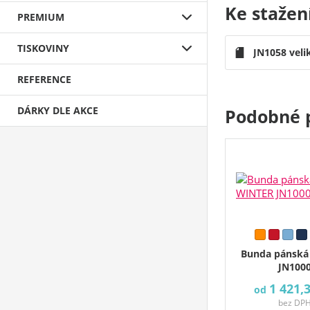
Ke stažen
PREMIUM
TISKOVINY
JN1058 veli
REFERENCE
DÁRKY DLE AKCE
Podobné 
Bunda pánská
JN100
1 421,
od
bez DP