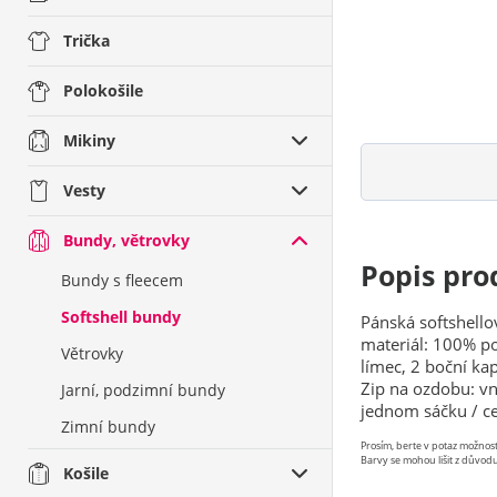
Trička
Polokošile
Mikiny
Vesty
Bundy, větrovky
Popis pro
Bundy s fleecem
Softshell bundy
Pánská softshell
materiál: 100% p
Větrovky
límec, 2 boční ka
Zip na ozdobu: vn
Jarní, podzimní bundy
jednom sáčku / ce
Zimní bundy
Prosím, berte v potaz možno
Barvy se mohou lišit z důvodu
Košile