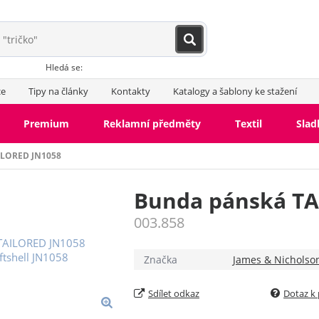
Hledá se:
ce
Tipy na články
Kontakty
Katalogy a šablony ke stažení
Premium
Reklamní předměty
Textil
Slad
ILORED JN1058
Bunda pánská TA
003.858
Bundy s fleecem
Softshe
Větrovky
Jarní, podzimn
Značka
James & Nicholso
Zimní bundy
Sdílet odkaz
Dotaz k