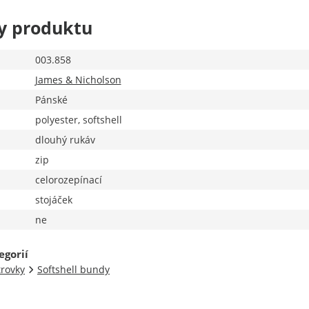
y produktu
003.858
James & Nicholson
Pánské
polyester, softshell
dlouhý rukáv
zip
celorozepínací
stojáček
ne
egorií
trovky
Softshell bundy