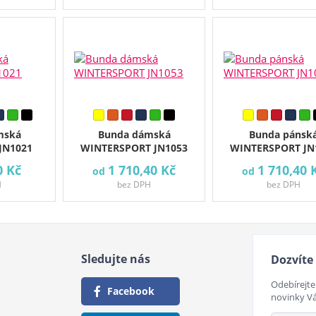
mská
Bunda dámská
Bunda pánsk
 JN1021
WINTERSPORT JN1053
WINTERSPORT JN
0 Kč
1 710,40 Kč
1 710,40 
od
od
H
bez DPH
bez DPH
Sledujte nás
Dozvíte 
Odebírejte
Facebook
novinky V