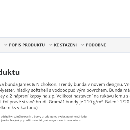
POPIS PRODUKTU
KE STAŽENÍ
PODOBNÉ
duktu
ová bunda James & Nicholson. Trendy bunda v novém designu. Vně
olyester, hladký softshell s vodoodpudivým povrchem. Bunda má 
psy a 2 náprsní kapsy na zip. Velikost nastavení na rukávu lemu s
itřní pravé straně hrudi. Gramáž bundy je 210 g/m². Balení: 1/20 
lkem ks v kartonu).
st odchylky reálného odstínu barvy produktu od vyobrazeného náhledu.
 jiné šarže výroby, použití materiálu, nebo vyobrazení na monitoru