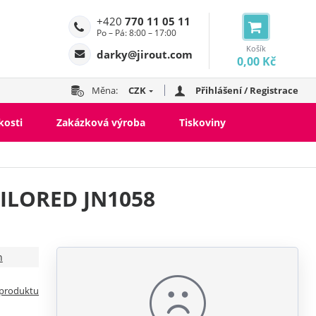
+420
770 11 05 11
Po – Pá: 8:00 – 17:00
Košík
darky@jirout.com
0,00 Kč
Měna:
CZK
Přihlášení / Registrace
kosti
Zakázková výroba
Tiskoviny
ILORED JN1058
ll bundy
í bundy
n
 produktu