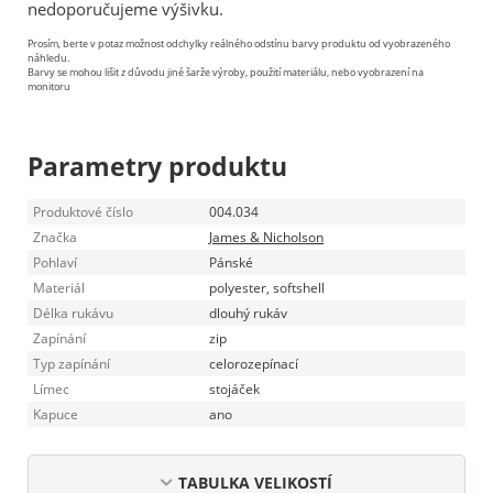
nedoporučujeme výšivku.
Prosím, berte v potaz možnost odchylky reálného odstínu barvy produktu od vyobrazeného
náhledu.
Barvy se mohou lišit z důvodu jiné šarže výroby, použití materiálu, nebo vyobrazení na
monitoru
Parametry produktu
Produktové číslo
004.034
Značka
James & Nicholson
Pohlaví
Pánské
Materiál
polyester, softshell
Délka rukávu
dlouhý rukáv
Zapínání
zip
Typ zapínání
celorozepínací
Límec
stojáček
Kapuce
ano
TABULKA VELIKOSTÍ