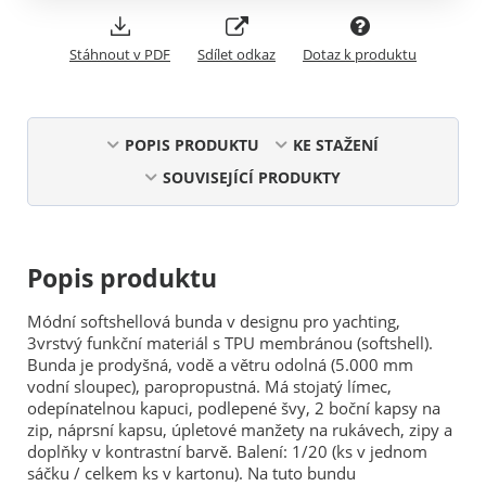
Stáhnout v PDF
Sdílet odkaz
Dotaz k produktu
POPIS PRODUKTU
KE STAŽENÍ
SOUVISEJÍCÍ PRODUKTY
Popis produktu
Módní softshellová bunda v designu pro yachting,
3vrstvý funkční materiál s TPU membránou (softshell).
Bunda je prodyšná, vodě a větru odolná (5.000 mm
vodní sloupec), paropropustná. Má stojatý límec,
odepínatelnou kapuci, podlepené švy, 2 boční kapsy na
zip, náprsní kapsu, úpletové manžety na rukávech, zipy a
doplňky v kontrastní barvě. Balení: 1/20 (ks v jednom
sáčku / celkem ks v kartonu). Na tuto bundu