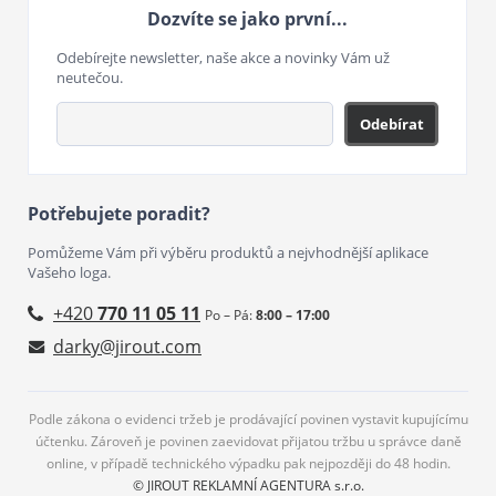
Dozvíte se jako první...
Odebírejte newsletter, naše akce a novinky Vám už
neutečou.
Odebírat
Potřebujete poradit?
Pomůžeme Vám při výběru produktů a nejvhodnější aplikace
Vašeho loga.
+420
770 11 05 11
Po – Pá:
8:00 – 17:00
darky@jirout.com
Podle zákona o evidenci tržeb je prodávající povinen vystavit kupujícímu
účtenku. Zároveň je povinen zaevidovat přijatou tržbu u správce daně
online, v případě technického výpadku pak nejpozději do 48 hodin.
© JIROUT REKLAMNÍ AGENTURA s.r.o.