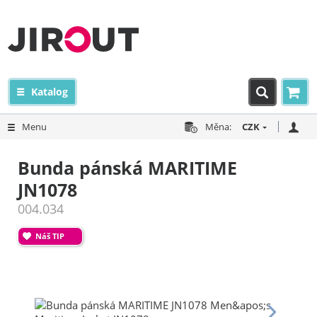
Katalog
Menu
Měna:
CZK
Bunda pánská MARITIME
JN1078
004.034
Náš TIP