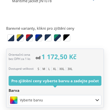
Barevné varianty, klikni pro zjištění ceny
1 172,50 Kč
Orientační cena
od
bez DPH za 1 ks
Dostupné velikosti
S
M
L
XL
XXL
3XL
Pro zjištění ceny vyberte barvu a zadejte počet
Barva
Vyberte barvu