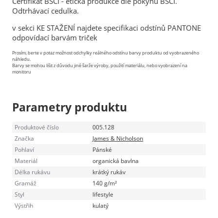
Certifikát BSCI - etická produkce dle pokynů BSCI.
Odtrhávací cedulka.
v sekci KE STAŽENÍ najdete specifikaci odstínů PANTONE
odpovídací barvám triček
Prosím, berte v potaz možnost odchylky reálného odstínu barvy produktu od vyobrazeného
náhledu.
Barvy se mohou lišit z důvodu jiné šarže výroby, použití materiálu, nebo vyobrazení na
monitoru
Parametry produktu
Produktové číslo
005.128
Značka
James & Nicholson
Pohlaví
Pánské
Materiál
organická bavlna
Délka rukávu
krátký rukáv
Gramáž
140 g/m²
Styl
lifestyle
Výstřih
kulatý