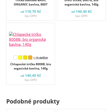
Tričko dámské BASIC
Dívčí tričko, 8007G, bio
ORGANIC bavlna, 8007
organická bavlna, 140g
118,70 Kč
140,40 Kč
od
od
bez DPH
bez DPH
+ 14 dalších
Chlapecké tričko 8008B, bio
organická bavlna, 140g
140,40 Kč
od
bez DPH
Podobné produkty