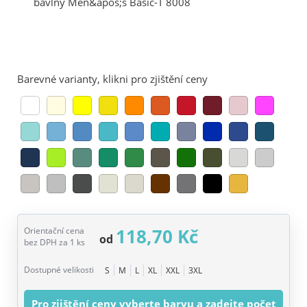
Barevné varianty, klikni pro zjištění ceny
118,70 Kč
Orientační cena
od
bez DPH za 1 ks
Dostupné velikosti
S
M
L
XL
XXL
3XL
Pro zjištění ceny vyberte barvu a zadejte počet