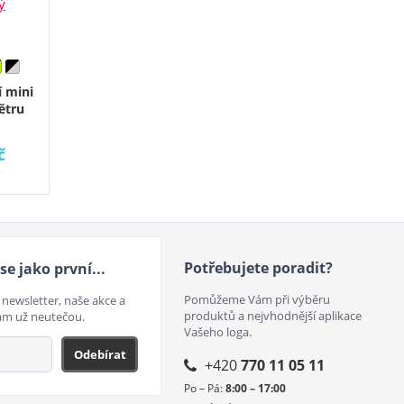
í mini
ětru
č
Potřebujete poradit?
se jako první...
Pomůžeme Vám při výběru
 newsletter, naše akce a
produktů a nejvhodnější aplikace
ám už neutečou.
Vašeho loga.
Odebírat
+420
770 11 05 11
Po – Pá:
8:00 – 17:00