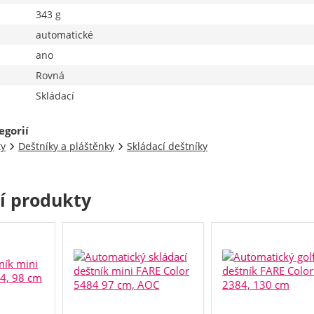
343 g
automatické
ano
Rovná
Skládací
egorií
ty
Deštníky a pláštěnky
Skládací deštníky
cí produkty