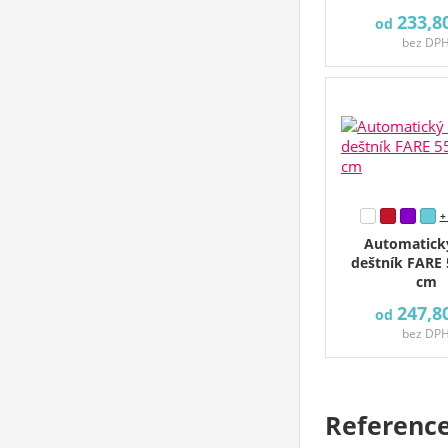
233,8
od
bez DP
+
Automatick
deštník FARE 
cm
247,8
od
bez DP
Referenc