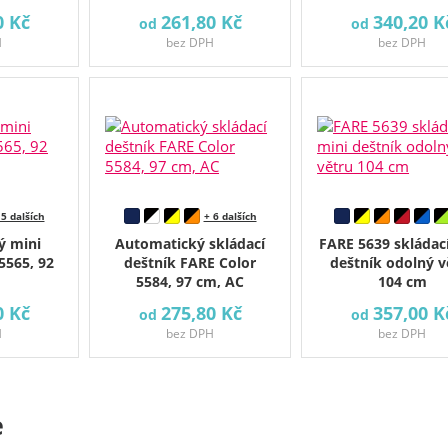
0 Kč
261,80 Kč
340,20 K
od
od
H
bez DPH
bez DPH
 5 dalších
+ 6 dalších
ý mini
Automatický skládací
FARE 5639 skládac
5565, 92
deštník FARE Color
deštník odolný v
5584, 97 cm, AC
104 cm
0 Kč
275,80 Kč
357,00 K
od
od
H
bez DPH
bez DPH
e