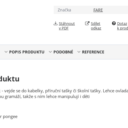
Značka
FARE
Stáhnout
Sdílet
Dotaz
v PDF
odkaz
k pro
POPIS PRODUKTU
PODOBNÉ
REFERENCE
duktu
 - vejde se do kabelky, příruční tašky či školní tašky. Lehce ovlad
kou gramáží, takže s ním lehce manipulují i děti
er pongee