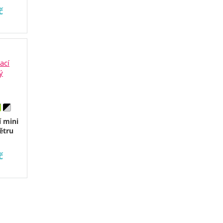
č
í mini
ětru
č