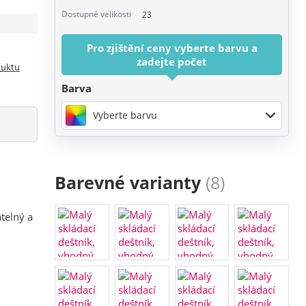
Dostupné velikosti
23
Pro zjištění ceny vyberte barvu a
zadejte počet
duktu
Barva
Vyberte barvu
Barevné varianty
(8)
atelný a