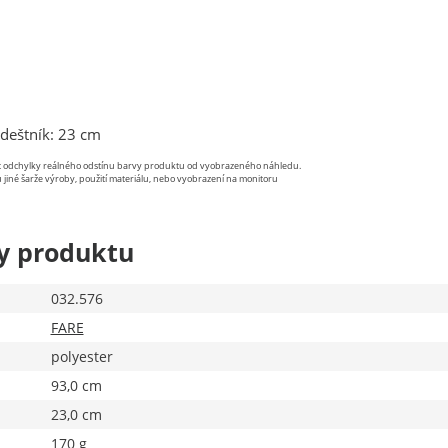
 deštník: 23 cm
st odchylky reálného odstínu barvy produktu od vyobrazeného náhledu.
 jiné šarže výroby, použití materiálu, nebo vyobrazení na monitoru
y produktu
032.576
FARE
polyester
93,0 cm
23,0 cm
170 g