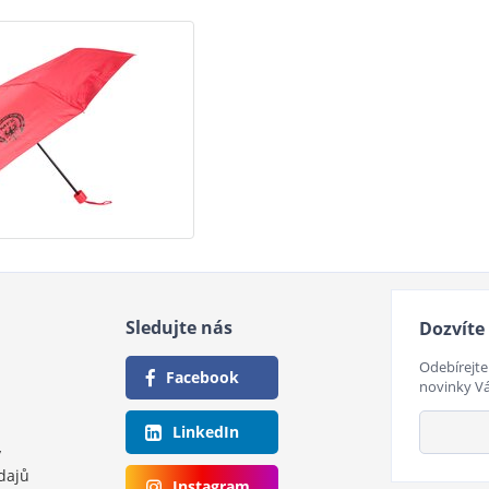
Sledujte nás
Dozvíte 
Odebírejte
Facebook
novinky V
LinkedIn
y
dajů
Instagram