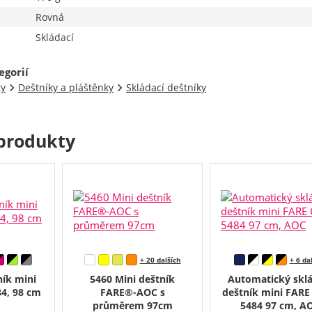
Rovná
Skládací
egorií
ty
Deštníky a pláštěnky
Skládací deštníky
produkty
+ 20 dalších
+ 6 da
ník mini
5460 Mini deštník
Automatický sklá
4, 98 cm
FARE®-AOC s
deštník mini FARE
průměrem 97cm
5484 97 cm, A