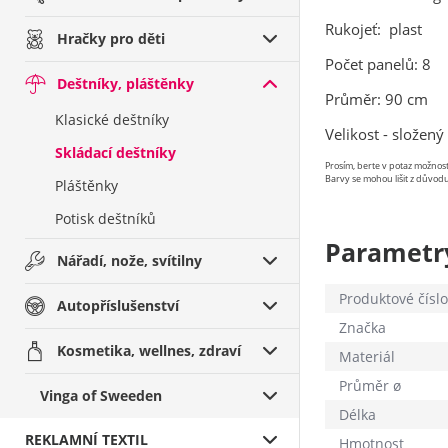
Rukojeť: plast
Hračky pro děti
Počet panelů: 8
Deštníky, pláštěnky
Průměr: 90 cm
Klasické deštníky
Velikost - složený
Skládací deštníky
Prosím, berte v potaz možno
Barvy se mohou lišit z důvodu
Pláštěnky
Potisk deštníků
Parametr
Nářadí, nože, svítilny
Produktové číslo
Autopříslušenství
Značka
Kosmetika, wellnes, zdraví
Materiál
Průměr ø
Vinga of Sweeden
Délka
REKLAMNÍ TEXTIL
Hmotnost