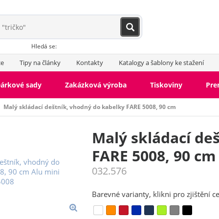
Hledá se:
ce
Tipy na články
Kontakty
Katalogy a šablony ke stažení
árkové sady
Zakázková výroba
Tiskoviny
Pr
Malý skládací deštník, vhodný do kabelky FARE 5008, 90 cm
Malý skládací de
FARE 5008, 90 cm
032.576
Barevné varianty, klikni pro zjištění c