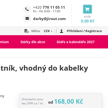
+420
770 11 05 11
Po – Pá: 8:00 – 17:00
Košík
darky@jirout.com
0,00 Kč
Měna:
CZK
Přihlášení / Registrace
emium
Dárky dle akce
Diáře a kalendáře 2027
štník, vhodný do kabelky
eny
168,00 Kč
Orientační cena
od
bez DPH za 1 ks