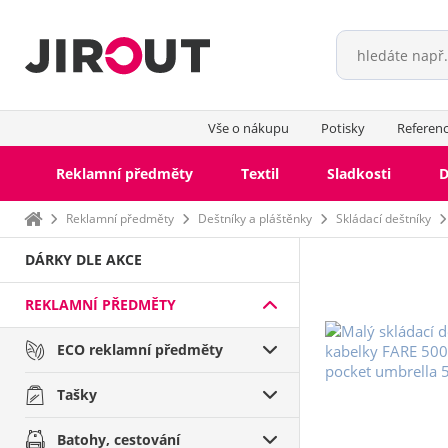
Vše o nákupu
Potisky
Referen
Reklamní předměty
Textil
Sladkosti
D
Domů
Reklamní předměty
Deštníky a pláštěnky
Skládací deštníky
DÁRKY DLE AKCE
REKLAMNÍ PŘEDMĚTY
ECO reklamní předměty
Tašky
Batohy, cestování