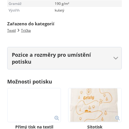
Gramáž
190 g/m²
Výstřih
kulatý
Zařazeno do kategorií
Textil
Trička
Pozice a rozměry
pro umístění
potisku
Možnosti potisku
Přímý tisk na textil
Sítotisk