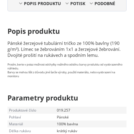
POPIS PRODUKTU
POTISK
PODOBNÉ
Popis produktu
Pánské žerzejové tubulární tričko ze 100% bavlny (190
g/m²). Límec se žebrováním 1x1 a žerzejové žebrování.
Dvojité prošití na rukávech a spodním lemu.
Prosím, berte v potaz možnost odchylky reálného odstínu barvy produktu od vyobrazeného
náhledu.
Barvy se mohou lišit z důvodu jiné šarže výroby, použití materiálu, nebo vyobrazení na
monitoru
Parametry produktu
Produktové číslo
019.257
Pohlaví
Pánské
Materiál
100% bavlna
Délka rukávu
krátký rukáv