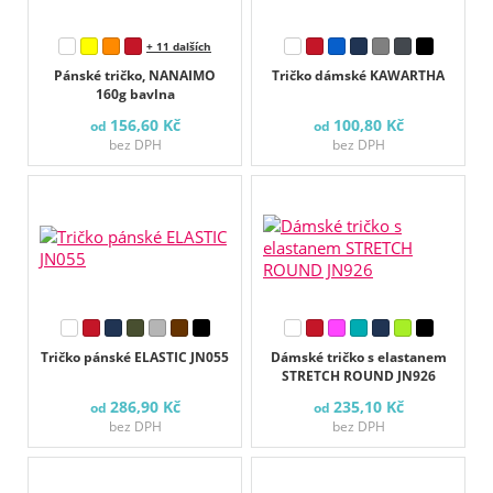
+ 11 dalších
Pánské tričko, NANAIMO
Tričko dámské KAWARTHA
160g bavlna
156,60 Kč
100,80 Kč
od
od
bez DPH
bez DPH
Tričko pánské ELASTIC JN055
Dámské tričko s elastanem
STRETCH ROUND JN926
286,90 Kč
235,10 Kč
od
od
bez DPH
bez DPH