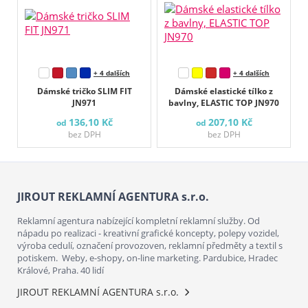
+ 4 dalších
+ 4 dalších
Dámské tričko SLIM FIT
Dámské elastické tílko z
JN971
bavlny, ELASTIC TOP JN970
136,10 Kč
207,10 Kč
od
od
bez DPH
bez DPH
JIROUT REKLAMNÍ AGENTURA s.r.o.
Reklamní agentura nabízející kompletní reklamní služby. Od
nápadu po realizaci - kreativní grafické koncepty, polepy vozidel,
výroba cedulí, označení provozoven, reklamní předměty a textil s
potiskem. Weby, e-shopy, on-line marketing. Pardubice, Hradec
Králové, Praha. 40 lidí
JIROUT REKLAMNÍ AGENTURA s.r.o.