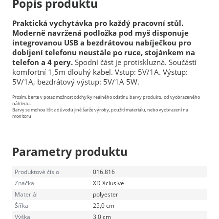
Popis produktu
Praktická vychytávka pro každý pracovní stůl.
Moderně navržená podložka pod myš disponuje
integrovanou USB a bezdrátovou nabíječkou pro
dobíjení telefonu neustále po ruce, stojánkem na
telefon a 4 pery.
Spodní část je protiskluzná. Součástí
komfortní 1,5m dlouhý kabel. Vstup: 5V/1A. Výstup:
5V/1A, bezdrátový výstup: 5V/1A 5W.
Prosím, berte v potaz možnost odchylky reálného odstínu barvy produktu od vyobrazeného
náhledu.
Barvy se mohou lišit z důvodu jiné šarže výroby, použití materiálu, nebo vyobrazení na
monitoru
Parametry produktu
Produktové číslo
016.816
Značka
XD Xclusive
Materiál
polyester
Šířka
25,0 cm
Výška
3,0 cm