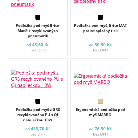
Podložka pod myš Brite-
Podložka pod myš, Brite MAT
Mat® z recyklovaných
pro celoplošný tisk
pneumatik
48,60 Kč
50,30 Kč
od
od
bez DPH
bez DPH
Podložka pod myš z GRS
Ergonomická podložka pod
recyklovaného PU s Qi
myš MARBO
nabíječkou 10W
433,70 Kč
76,50 Kč
od
od
bez DPH
bez DPH