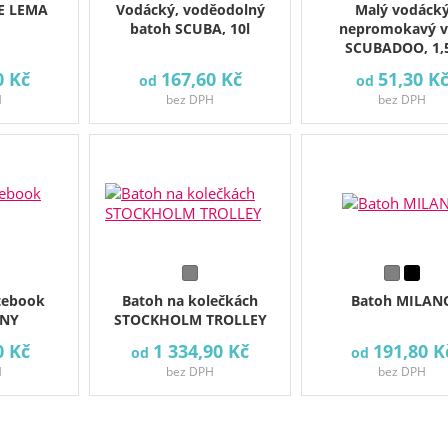
E LEMA
Vodácký, voděodolný
Malý vodáck
batoh SCUBA, 10l
nepromokavý 
SCUBADOO, 1,
0 Kč
167,60 Kč
51,30 K
od
od
H
bez DPH
bez DPH
tebook
Batoh na kolečkách
Batoh MILAN
ENY
STOCKHOLM TROLLEY
0 Kč
1 334,90 Kč
191,80 K
od
od
H
bez DPH
bez DPH