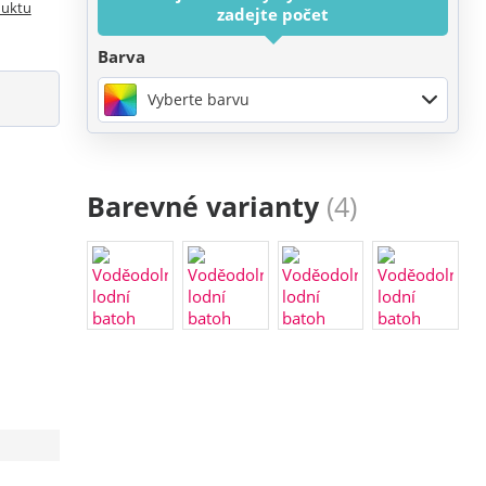
duktu
zadejte počet
Barva
Vyberte barvu
Barevné varianty
(4)