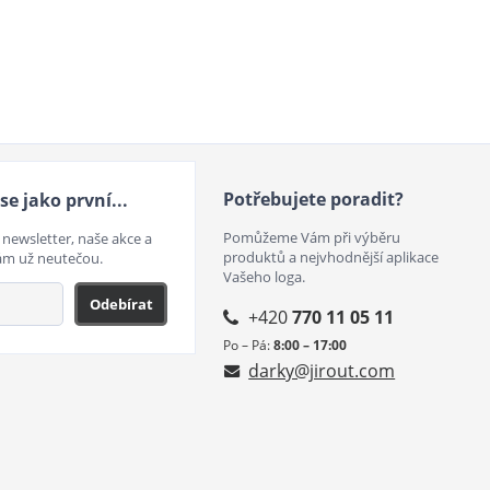
Potřebujete poradit?
se jako první...
Pomůžeme Vám při výběru
 newsletter, naše akce a
produktů a nejvhodnější aplikace
ám už neutečou.
Vašeho loga.
Odebírat
+420
770 11 05 11
Po – Pá:
8:00 – 17:00
darky@jirout.com