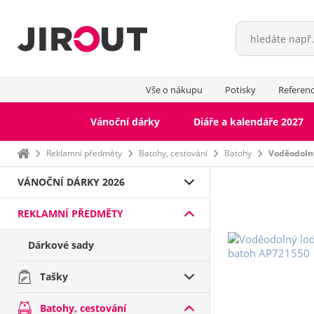
Vše o nákupu
Potisky
Referen
Vánoční dárky
Diáře a kalendáře 2027
Domů
Reklamní předměty
Batohy, cestování
Batohy
Voděodolný
VÁNOČNÍ DÁRKY 2026
REKLAMNÍ PŘEDMĚTY
Dárkové sady
Tašky
Batohy, cestování