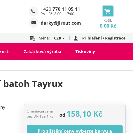
+420
770 11 05 11
Po – Pá: 8:00 – 17:00
Košík
darky@jirout.com
0,00 Kč
Měna:
CZK
Přihlášení / Registrace
kosti
Zakázková výroba
Tiskoviny
 batoh Tayrux
eny
158,10 Kč
Orientační cena
od
bez DPH za 1 ks
Pro zjištění ceny vyberte barvu a