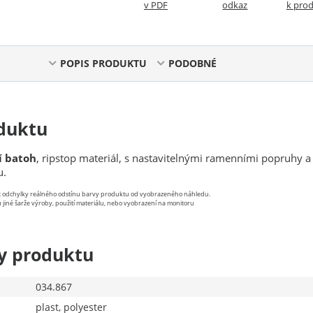
v PDF
odkaz
k pro
POPIS PRODUKTU
PODOBNÉ
duktu
í batoh
, ripstop materiál, s nastavitelnými ramenními popruhy a
u.
st odchylky reálného odstínu barvy produktu od vyobrazeného náhledu.
 jiné šarže výroby, použití materiálu, nebo vyobrazení na monitoru
y produktu
034.867
plast, polyester