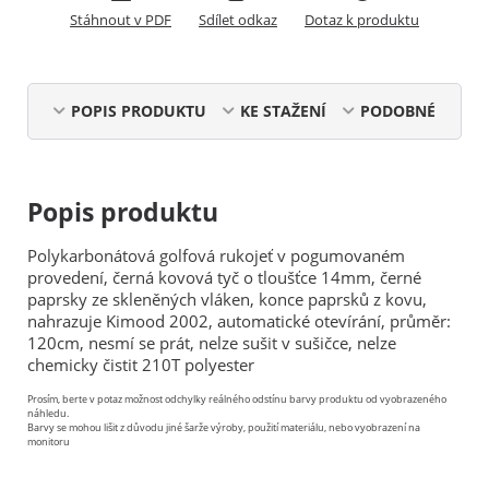
Stáhnout v PDF
Sdílet odkaz
Dotaz k produktu
POPIS PRODUKTU
KE STAŽENÍ
PODOBNÉ
Popis produktu
Polykarbonátová golfová rukojeť v pogumovaném
provedení, černá kovová tyč o tloušťce 14mm, černé
paprsky ze skleněných vláken, konce paprsků z kovu,
nahrazuje Kimood 2002, automatické otevírání, průměr:
120cm, nesmí se prát, nelze sušit v sušičce, nelze
chemicky čistit 210T polyester
Prosím, berte v potaz možnost odchylky reálného odstínu barvy produktu od vyobrazeného
náhledu.
Barvy se mohou lišit z důvodu jiné šarže výroby, použití materiálu, nebo vyobrazení na
monitoru