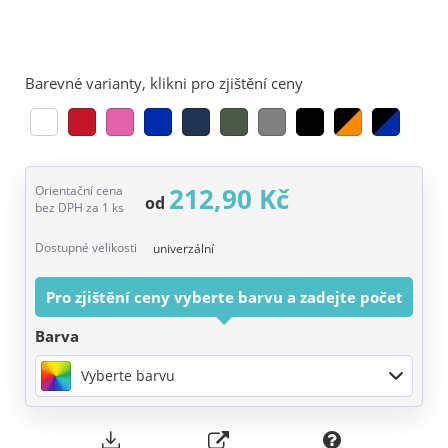
Barevné varianty, klikni pro zjištění ceny
212,90 Kč
Orientační cena
od
bez DPH za 1 ks
Dostupné velikosti
univerzální
Pro zjištění ceny vyberte barvu a zadejte počet
Barva
Vyberte barvu