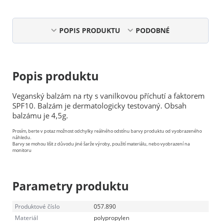
POPIS PRODUKTU
PODOBNÉ
Popis produktu
Veganský balzám na rty s vanilkovou příchutí a faktorem
SPF10. Balzám je dermatologicky testovaný. Obsah
balzámu je 4,5g.
Prosím, berte v potaz možnost odchylky reálného odstínu barvy produktu od vyobrazeného
náhledu.
Barvy se mohou lišit z důvodu jiné šarže výroby, použití materiálu, nebo vyobrazení na
monitoru
Parametry produktu
Produktové číslo
057.890
Materiál
polypropylen