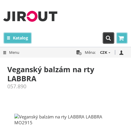
Katalog
Menu
Měna:
CZK
Veganský balzám na rty
LABBRA
057.890