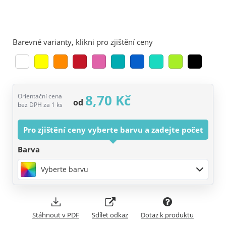
Barevné varianty, klikni pro zjištění ceny
8,70 Kč
Orientační cena
od
bez DPH za 1 ks
Pro zjištění ceny vyberte barvu a zadejte počet
Barva
Vyberte barvu
Stáhnout v PDF
Sdílet odkaz
Dotaz k produktu