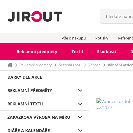
Vše o nákupu
Potisky
Referen
Reklamní předměty
Textil
Sladkosti
D
Domů
Reklamní předměty
Sezonní zboží
Vánoce
Vánoční ozd
DÁRKY DLE AKCE
REKLAMNÍ PŘEDMĚTY
REKLAMNÍ TEXTIL
ZAKÁZKOVÁ VÝROBA NA MÍRU
DIÁŘE A KALENDÁŘE