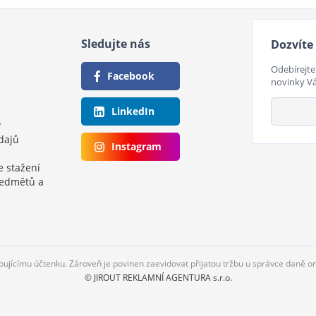
Sledujte nás
Dozvíte 
Odebírejte
Facebook
novinky V
LinkedIn
y
dajů
Instagram
e stažení
ředmětů a
upujícímu účtenku. Zároveň je povinen zaevidovat přijatou tržbu u správce daně o
© JIROUT REKLAMNÍ AGENTURA s.r.o.