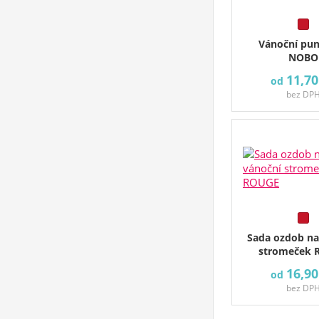
Vánoční pu
NOBO
11,70
od
bez DP
Sada ozdob na
stromeček 
16,90
od
bez DP