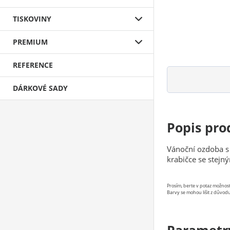
TISKOVINY
PREMIUM
REFERENCE
DÁRKOVÉ SADY
Popis pro
Vánoční ozdoba s 
krabičce se stejn
Prosím, berte v potaz možno
Barvy se mohou lišit z důvodu