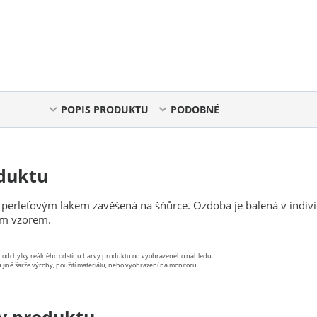
POPIS PRODUKTU
PODOBNÉ
duktu
perleťovým lakem zavěšená na šňůrce. Ozdoba je balená v indivi
ým vzorem.
st odchylky reálného odstínu barvy produktu od vyobrazeného náhledu.
 jiné šarže výroby, použití materiálu, nebo vyobrazení na monitoru