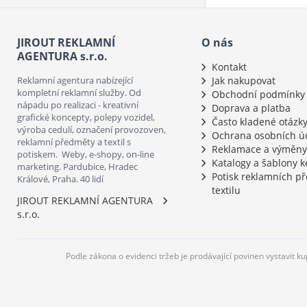
JIROUT REKLAMNÍ
O nás
AGENTURA s.r.o.
Kontakt
Reklamní agentura nabízející
Jak nakupovat
kompletní reklamní služby. Od
Obchodní podmínky
nápadu po realizaci - kreativní
Doprava a platba
grafické koncepty, polepy vozidel,
Často kladené otázk
výroba cedulí, označení provozoven,
Ochrana osobních ú
reklamní předměty a textil s
Reklamace a výměny
potiskem. Weby, e-shopy, on-line
Katalogy a šablony k
marketing. Pardubice, Hradec
Potisk reklamních p
Králové, Praha. 40 lidí
textilu
JIROUT REKLAMNÍ AGENTURA
s.r.o.
Podle zákona o evidenci tržeb je prodávající povinen vystavit k