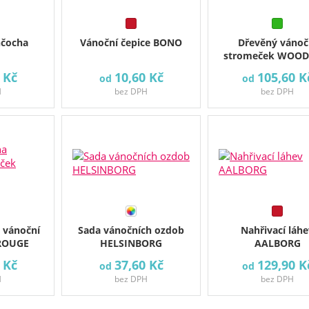
nčocha
Vánoční čepice BONO
Dřevěný vánoč
stromeček WOOD
 Kč
10,60 Kč
105,60 K
od
od
H
bez DPH
bez DPH
 vánoční
Sada vánočních ozdob
Nahřivací láhe
ROUGE
HELSINBORG
AALBORG
 Kč
37,60 Kč
129,90 K
od
od
H
bez DPH
bez DPH