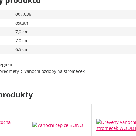
y produktu
007.036
ostatní
7,0 cm
7,0 cm
6,5 cm
egorií
 předměty
Vánoční ozdoby na stromeček
produkty