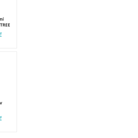
ní
TREE
č
v
č