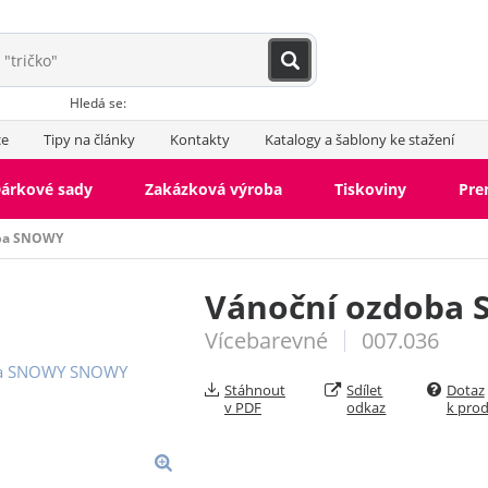
Hledá se:
ce
Tipy na články
Kontakty
Katalogy a šablony ke stažení
árkové sady
Zakázková výroba
Tiskoviny
Pr
oba SNOWY
Vánoční ozdoba
Vícebarevné
007.036
Stáhnout
Sdílet
Dotaz
v PDF
odkaz
k pro