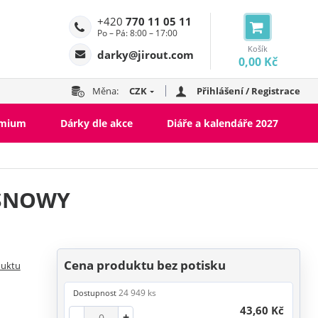
+420
770 11 05 11
Po – Pá: 8:00 – 17:00
Košík
darky@jirout.com
0,00 Kč
Měna:
CZK
Přihlášení / Registrace
emium
Dárky dle akce
Diáře a kalendáře 2027
 SNOWY
Cena produktu bez potisku
duktu
24 949 ks
Dostupnost
43,60 Kč
-
+