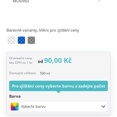
Barevné varianty, klikni pro zjištění ceny
90,00 Kč
Orientační cena
od
bez DPH za 1 ks
Dostupné velikosti
500 ml
Pro zjištění ceny vyberte barvu a zadejte počet
Barva
Vyberte barvu