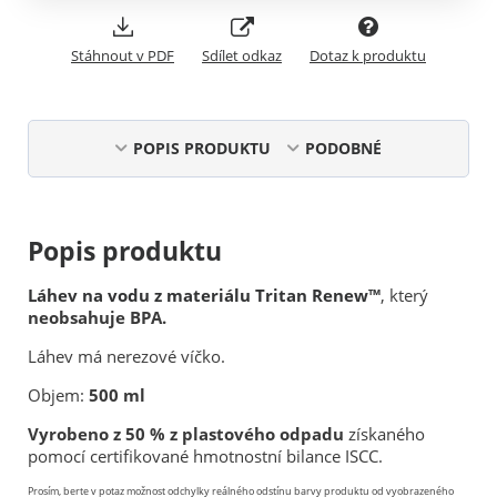
Stáhnout v PDF
Sdílet odkaz
Dotaz k produktu
POPIS PRODUKTU
PODOBNÉ
Popis produktu
Láhev na vodu z materiálu Tritan Renew™
, který
neobsahuje BPA.
Láhev má nerezové víčko.
Objem:
500 ml
Vyrobeno z 50 % z plastového odpadu
získaného
pomocí certifikované hmotnostní bilance ISCC.
Prosím, berte v potaz možnost odchylky reálného odstínu barvy produktu od vyobrazeného