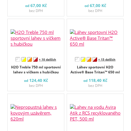
67,00 Kč
67,00 Kč
od
od
bez DPH
bez DPH
+ 10 dalších
+ 15 dalších
H2O Treble 750 ml sportovní
Láhev sportovní H2O
lahev s víčkem s hubičkou
Active® Base Tritan™ 650 ml
124,40 Kč
118,40 Kč
od
od
bez DPH
bez DPH