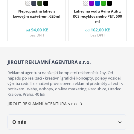
Nepropustná lahev s
Lahev na vodu Avira Atik z
kovovým uzávěrem, 620ml
RCS recyklovaného PET, 500
ml
94,00 Kč
162,00 Kč
od
od
bez DPH
bez DPH
JIROUT REKLAMNÍ AGENTURA s.r.o.
Reklamní agentura nabízející kompletní reklamní služby. Od
nápadu po realizaci - kreativní grafické koncepty, polepy vozidel,
výroba cedulí, označení provozoven, reklamní předměty a textil s
potiskem. Weby, e-shopy, on-line marketing. Pardubice, Hradec
Králové, Praha. 40 lidí
JIROUT REKLAMNÍ AGENTURA s.r.o.
O nás