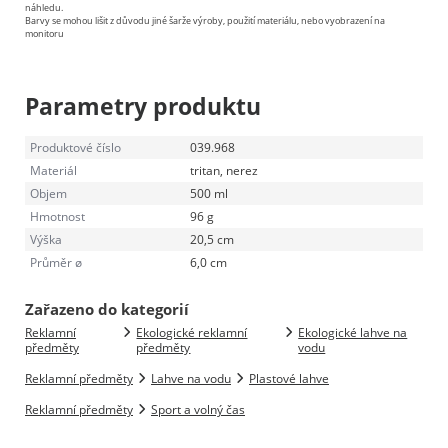
náhledu.
Barvy se mohou lišit z důvodu jiné šarže výroby, použití materiálu, nebo vyobrazení na
monitoru
Parametry produktu
Produktové číslo
039.968
Materiál
tritan, nerez
Objem
500 ml
Hmotnost
96 g
Výška
20,5 cm
Průměr ø
6,0 cm
Zařazeno do kategorií
Reklamní
Ekologické reklamní
Ekologické lahve na
předměty
předměty
vodu
Reklamní předměty
Lahve na vodu
Plastové lahve
Reklamní předměty
Sport a volný čas