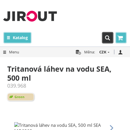
Katalog
Menu
Měna:
CZK
Tritanová láhev na vodu SEA,
500 ml
039.968
Green