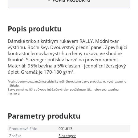
POPIS PRODUKTU
Popis produktu
Dámské triko s krátkým rukávem RALLY. Módní tvar
výstřihu. Boční švy. Dvouvrstvý přední panel. Zpevňující
kontrastní lemovka výstřihu a lemy rukávu ve shodné
tkanině. Slazenger potisk v barvě na pravém rameni.
Materiál: 95% bavlna a 5% elastan - jednolícní žerzejový
úplet. Gramáž je 170-180 g/m².
Prosím, berte v potaz možnost odchylky reálného odstínu barvy produktu od vyobrazeného
náhledu.
Barvy se mohou lišit z důvodu jiné šarže výroby, použití materiálu, nebo vyobrazení na
monitoru
Parametry produktu
Produktové číslo
001.613
Značka
Slazenger