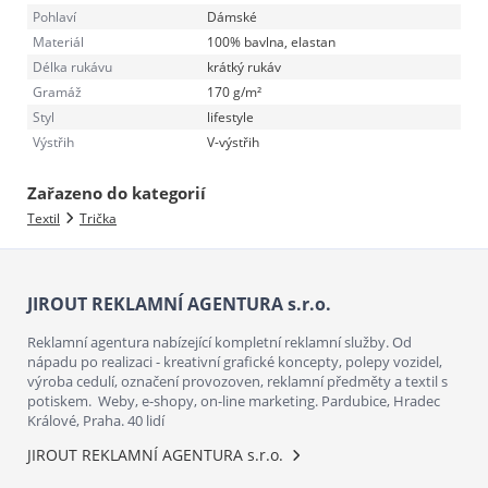
Pohlaví
Dámské
Materiál
100% bavlna, elastan
Délka rukávu
krátký rukáv
Gramáž
170 g/m²
Styl
lifestyle
Výstřih
V-výstřih
Zařazeno do kategorií
Textil
Trička
JIROUT REKLAMNÍ AGENTURA s.r.o.
Reklamní agentura nabízející kompletní reklamní služby. Od
nápadu po realizaci - kreativní grafické koncepty, polepy vozidel,
výroba cedulí, označení provozoven, reklamní předměty a textil s
potiskem. Weby, e-shopy, on-line marketing. Pardubice, Hradec
Králové, Praha. 40 lidí
JIROUT REKLAMNÍ AGENTURA s.r.o.